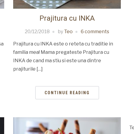
Prajitura cu INKA
20/12/2018
by
Teo
6 comments
sa
Prajitura cu INKA este o reteta cu traditie in
familia mea! Mama pregateste Prajitura cu
INKA de cand ma stiu si este una dintre
prajiturile […]
CONTINUE READING
Te