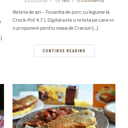
13/12/2018
by
Teo
0 comments
Reteta de azi – Tocanita de porc cu legume la
Crock-Pot 4.7 L Digital este o reteta pe care vi-
e
o propunem pentru masa de Craciun […]
…]
CONTINUE READING