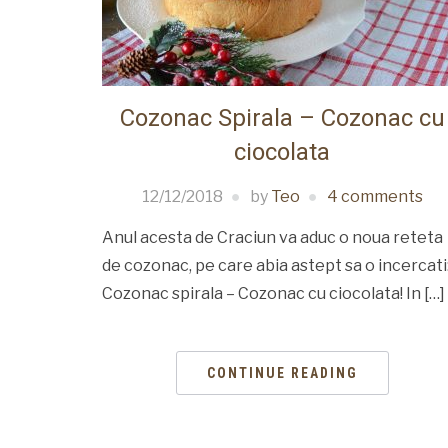
Cozonac Spirala – Cozonac cu
ciocolata
12/12/2018
by
Teo
4 comments
Anul acesta de Craciun va aduc o noua reteta
de cozonac, pe care abia astept sa o incercati
Cozonac spirala – Cozonac cu ciocolata! In […]
CONTINUE READING