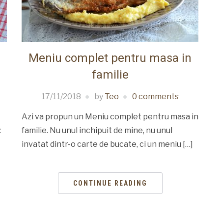
Meniu complet pentru masa in
familie
17/11/2018
by
Teo
0 comments
Azi va propun un Meniu complet pentru masa in
:
familie. Nu unul inchipuit de mine, nu unul
invatat dintr-o carte de bucate, ci un meniu […]
CONTINUE READING