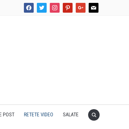
facebook
twitter
instagram
pinterest
google
mail
E POST
RETETE VIDEO
SALATE