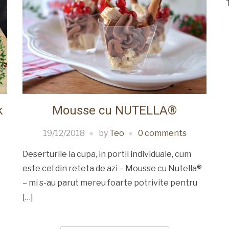
k
Mousse cu NUTELLA®
19/12/2018
by
Teo
0 comments
Deserturile la cupa, in portii individuale, cum
este cel din reteta de azi – Mousse cu Nutella®
– mi s-au parut mereu foarte potrivite pentru
[…]