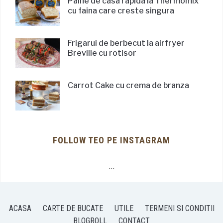
Paine de casa rapida la Thermomix
cu faina care creste singura
Frigarui de berbecut la airfryer
Breville cu rotisor
Carrot Cake cu crema de branza
FOLLOW TEO PE INSTAGRAM
…
ACASA
CARTE DE BUCATE
UTILE
TERMENI SI CONDITII
BLOGROLL
CONTACT