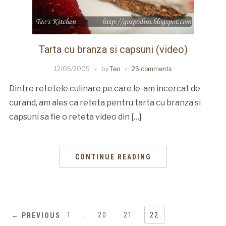
Tarta cu branza si capsuni (video)
12/05/2009
by
Teo
26 comments
Dintre retetele culinare pe care le-am incercat de
curand, am ales ca reteta pentru tarta cu branza si
capsuni sa fie o reteta video din […]
CONTINUE READING
1
…
20
21
22
← PREVIOUS