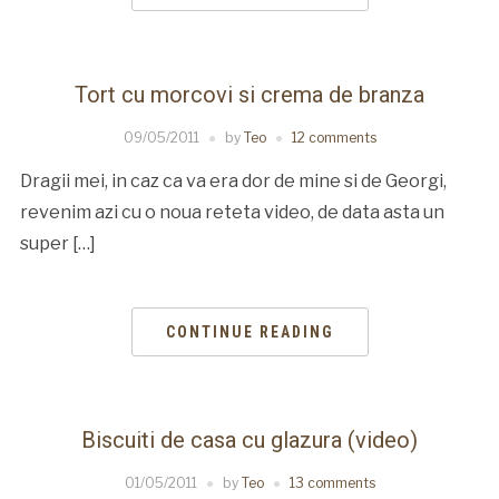
Tort cu morcovi si crema de branza
09/05/2011
by
Teo
12 comments
Dragii mei, in caz ca va era dor de mine si de Georgi,
revenim azi cu o noua reteta video, de data asta un
super […]
CONTINUE READING
Biscuiti de casa cu glazura (video)
01/05/2011
by
Teo
13 comments