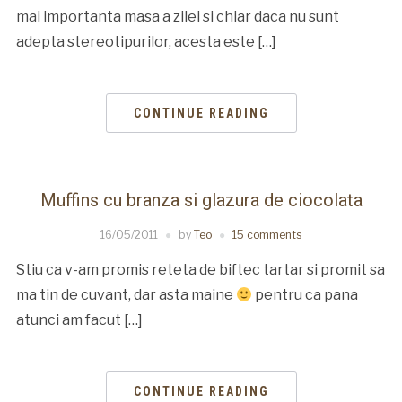
mai importanta masa a zilei si chiar daca nu sunt
adepta stereotipurilor, acesta este […]
CONTINUE READING
Muffins cu branza si glazura de ciocolata
16/05/2011
by
Teo
15 comments
Stiu ca v-am promis reteta de biftec tartar si promit sa
ma tin de cuvant, dar asta maine
pentru ca pana
atunci am facut […]
CONTINUE READING