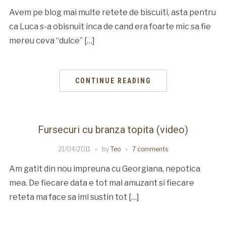
Avem pe blog mai multe retete de biscuiti, asta pentru
ca Luca s-a obisnuit inca de cand era foarte mic sa fie
mereu ceva “dulce” […]
CONTINUE READING
Fursecuri cu branza topita (video)
21/04/2011
by
Teo
7 comments
Am gatit din nou impreuna cu Georgiana, nepotica
mea. De fiecare data e tot mai amuzant si fiecare
reteta ma face sa imi sustin tot […]