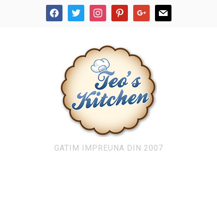
facebook
twitter
instagram
pinterest
google
mail
GATIM IMPREUNA DIN 2007