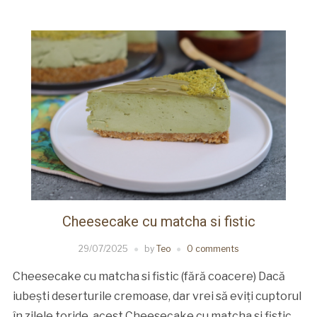
Cheesecake cu matcha si fistic
29/07/2025
by
Teo
0 comments
Cheesecake cu matcha si fistic (fără coacere) Dacă
iubești deserturile cremoase, dar vrei să eviți cuptorul
în zilele toride, acest Cheesecake cu matcha si fistic