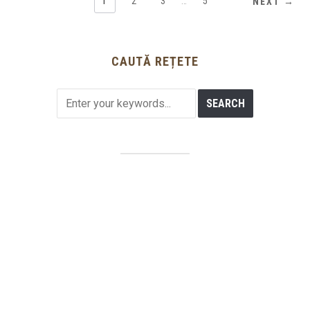
1
2
3
…
5
NEXT →
CAUTĂ REȚETE