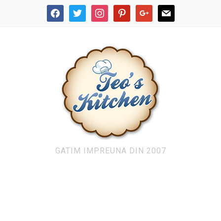
facebook
twitter
instagram
pinterest
google
mail
GATIM IMPREUNA DIN 2007