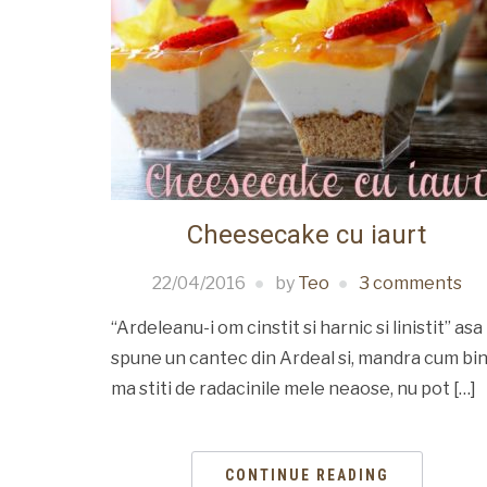
Cheesecake cu iaurt
22/04/2016
by
Teo
3 comments
“Ardeleanu-i om cinstit si harnic si linistit” asa
spune un cantec din Ardeal si, mandra cum bi
ma stiti de radacinile mele neaose, nu pot […]
CONTINUE READING