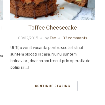
i
Toffee Cheesecake
03/02/2015
by
Teo
33 comments
Uffff, a venit vacanta pentru scolari si noi
suntem blocati in casa. Nu nu, suntem
ea
bolnaviori, doar ca am trecut prin operatia de
polipi si […]
CONTINUE READING