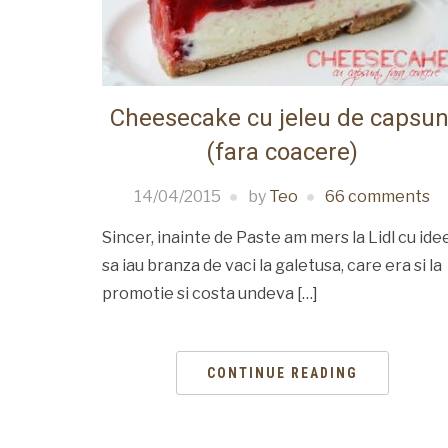
Cheesecake cu jeleu de capsun
(fara coacere)
14/04/2015
by
Teo
66 comments
Sincer, inainte de Paste am mers la Lidl cu ide
sa iau branza de vaci la galetusa, care era si la
promotie si costa undeva […]
CONTINUE READING