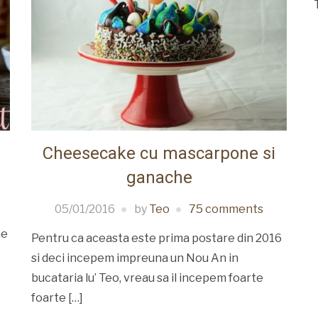
Cheesecake cu mascarpone si
ganache
05/01/2016
by
Teo
75 comments
ne
Pentru ca aceasta este prima postare din 2016
si deci incepem impreuna un Nou An in
bucataria lu’ Teo, vreau sa il incepem foarte
foarte […]