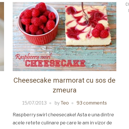
C
Cheesecake marmorat cu sos de
zmeura
15/07/2013
by
Teo
93 comments
Raspberry swirl cheesecake! Asta e una dintre
acele retete culinare pe care le am in vizor de