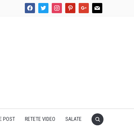
facebook
twitter
instagram
pinterest
google
mail
E POST
RETETE VIDEO
SALATE