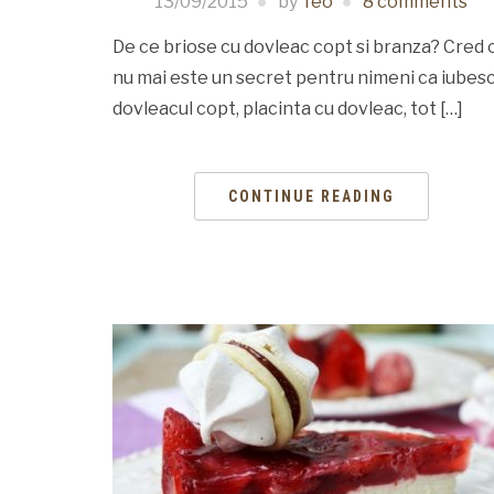
13/09/2015
by
Teo
8 comments
De ce briose cu dovleac copt si branza? Cred 
nu mai este un secret pentru nimeni ca iubes
dovleacul copt, placinta cu dovleac, tot […]
CONTINUE READING