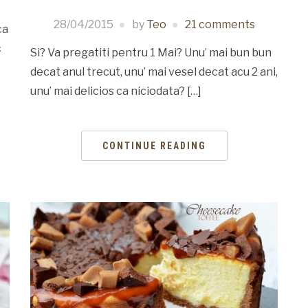
28/04/2015
by
Teo
21 comments
ca
c
Si? Va pregatiti pentru 1 Mai? Unu’ mai bun bun
decat anul trecut, unu’ mai vesel decat acu 2 ani,
unu’ mai delicios ca niciodata? […]
CONTINUE READING