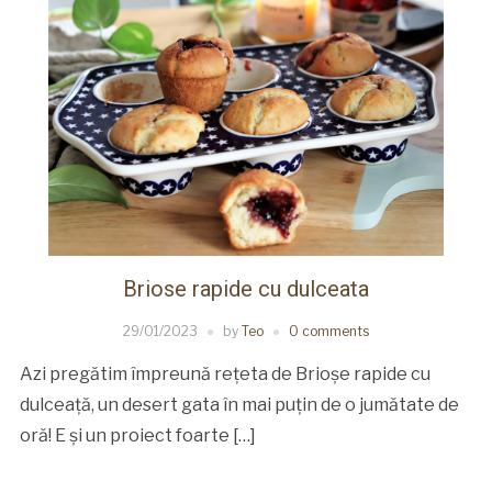
Briose rapide cu dulceata
29/01/2023
by
Teo
0 comments
Azi pregătim împreună rețeta de Brioșe rapide cu
dulceață, un desert gata în mai puțin de o jumătate de
oră! E și un proiect foarte […]