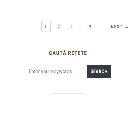
1
2
3
…
9
NEXT →
CAUTĂ REȚETE