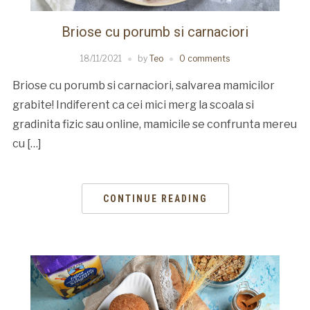
Briose cu porumb si carnaciori
18/11/2021
by
Teo
0 comments
Briose cu porumb si carnaciori, salvarea mamicilor
grabite! Indiferent ca cei mici merg la scoala si
gradinita fizic sau online, mamicile se confrunta mereu
cu […]
CONTINUE READING