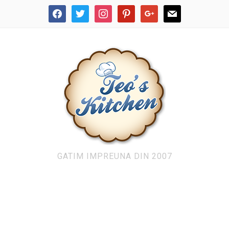
facebook
twitter
instagram
pinterest
google
mail
GATIM IMPREUNA DIN 2007