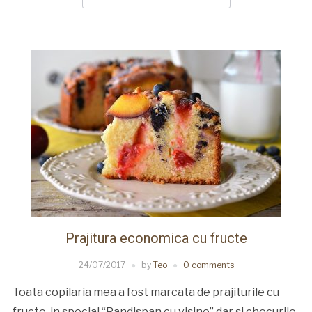
Prajitura economica cu fructe
24/07/2017
by
Teo
0 comments
Toata copilaria mea a fost marcata de prajiturile cu
fructe, in special “Pandispan cu visine” dar si checurile