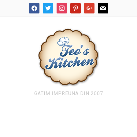
facebook
twitter
instagram
pinterest
google
mail
GATIM IMPREUNA DIN 2007