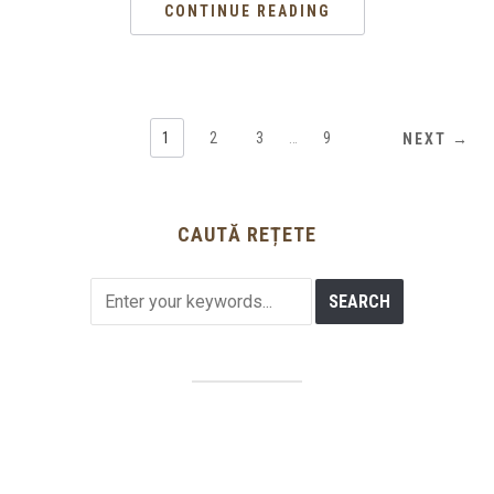
CONTINUE READING
1
2
3
…
9
NEXT →
CAUTĂ REȚETE