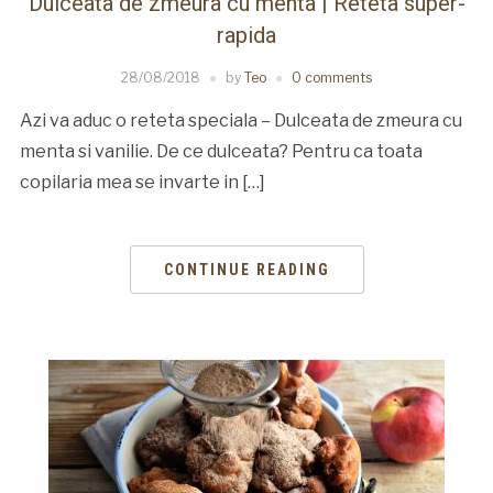
Dulceata de zmeura cu menta | Reteta super-
rapida
28/08/2018
by
Teo
0 comments
Azi va aduc o reteta speciala – Dulceata de zmeura cu
menta si vanilie. De ce dulceata? Pentru ca toata
copilaria mea se invarte in […]
CONTINUE READING