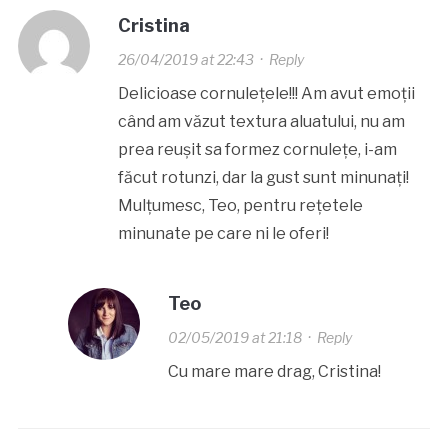
Cristina
26/04/2019 at 22:43
·
Reply
Delicioase cornulețele!!! Am avut emoții
când am văzut textura aluatului, nu am
prea reușit sa formez cornulețe, i-am
făcut rotunzi, dar la gust sunt minunați!
Mulțumesc, Teo, pentru rețetele
minunate pe care ni le oferi!
Teo
02/05/2019 at 21:18
·
Reply
Cu mare mare drag, Cristina!