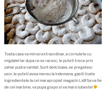
Toata casa va mirosi extraordinar, a cornulete cu
migdale! Iar dupa ce se racesc, le puteti trece prin
zahar pudra vanilat. Sunt delicioase, se pregatesc
usor, le puteti avea mereu la indemana, gasiti toate
ingredientele la cel mai apropiat magazin Lidl! Sa va fie
de cel mai bine, va pupa gospo si va mai si iubeste!