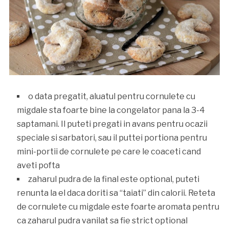
o data pregatit, aluatul pentru cornulete cu
migdale sta foarte bine la congelator pana la 3-4
saptamani. Il puteti pregati in avans pentru ocazii
speciale si sarbatori, sau il puttei portiona pentru
mini-portii de cornulete pe care le coaceti cand
aveti pofta
zaharul pudra de la final este optional, puteti
renunta la el daca doriti sa “taiati” din calorii. Reteta
de cornulete cu migdale este foarte aromata pentru
ca zaharul pudra vanilat sa fie strict optional