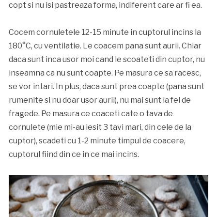
copt si nu isi pastreaza forma, indiferent care ar fi ea.
Cocem cornuletele 12-15 minute in cuptorul incins la
180°C, cu ventilatie. Le coacem pana sunt aurii. Chiar
daca sunt inca usor moi cand le scoateti din cuptor, nu
inseamna ca nu sunt coapte. Pe masura ce sa racesc,
se vor intari. In plus, daca sunt prea coapte (pana sunt
rumenite si nu doar usor aurii), nu mai sunt la fel de
fragede. Pe masura ce coaceti cate o tava de
cornulete (mie mi-au iesit 3 tavi mari, din cele de la
cuptor), scadeti cu 1-2 minute timpul de coacere,
cuptorul fiind din ce in ce mai incins.