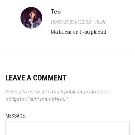
Teo
16/03/2021 at 21:02
·
Reply
Ma bucur ca ti-au placut!
LEAVE A COMMENT
Adresa ta de email nu va fi publicată.
Câmpurile
obligatorii sunt marcate cu
*
MESSAGE