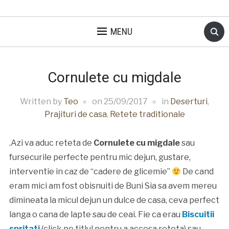
MENU
Cornulete cu migdale
Written by
Teo
on
25/09/2017
in
Deserturi
,
Prajituri de casa
,
Retete traditionale
.Azi va aduc reteta de
Cornulete cu migdale
sau
fursecurile perfecte pentru mic dejun, gustare,
interventie in caz de “cadere de glicemie”
De cand
eram mici am fost obisnuiti de Buni Sia sa avem mereu
dimineata la micul dejun un dulce de casa, ceva perfect
langa o cana de lapte sau de ceai. Fie ca erau
Biscuitii
spritati
(click pe titlul pentru a accesa reteta) sau