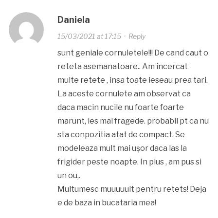
Daniela
15/03/2021 at 17:15
·
Reply
sunt geniale cornuletele!!! De cand caut o
reteta asemanatoare.. Am incercat
multe retete , insa toate ieseau prea tari.
La aceste cornulete am observat ca
daca macin nucile nu foarte foarte
marunt, ies mai fragede. probabil pt ca nu
sta conpozitia atat de compact. Se
modeleaza mult mai ușor daca las la
frigider peste noapte. In plus , am pus si
un ou,.
Multumesc muuuuult pentru retets! Deja
e de baza in bucataria mea!