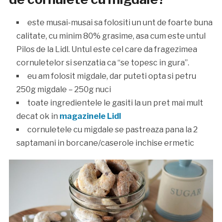
este musai-musai sa folositi un unt de foarte buna
calitate, cu minim 80% grasime, asa cum este untul
Pilos de la Lidl. Untul este cel care da fragezimea
cornuletelor si senzatia ca “se topesc in gura”.
eu am folosit migdale, dar puteti opta si petru
250g migdale – 250g nuci
toate ingredientele le gasiti la un pret mai mult
decat ok in
magazinele Lidl
cornuletele cu migdale se pastreaza pana la 2
saptamani in borcane/caserole inchise ermetic