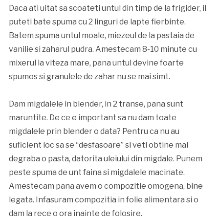
Daca ati uitat sa scoateti untul din timp de la frigider, il
puteti bate spuma cu 2 linguri de lapte fierbinte.
Batem spuma untul moale, miezeul de la pastaia de
vanilie si zaharul pudra. Amestecam 8-10 minute cu
mixerul la viteza mare, pana untul devine foarte
spumos si granulele de zahar nu se mai simt.
Dam migdalele in blender, in 2 transe, pana sunt
maruntite. De ce e important sa nu dam toate
migdalele prin blender o data? Pentru ca nu au
suficient loc sa se “desfasoare” si veti obtine mai
degraba o pasta, datorita uleiului din migdale. Punem
peste spuma de unt faina si migdalele macinate.
Amestecam pana avem o compozitie omogena, bine
legata. Infasuram compozitia in folie alimentara si o
dam la rece o ora inainte de folosire.