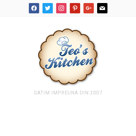
facebook
twitter
instagram
pinterest
google
mail
GATIM IMPREUNA DIN 2007