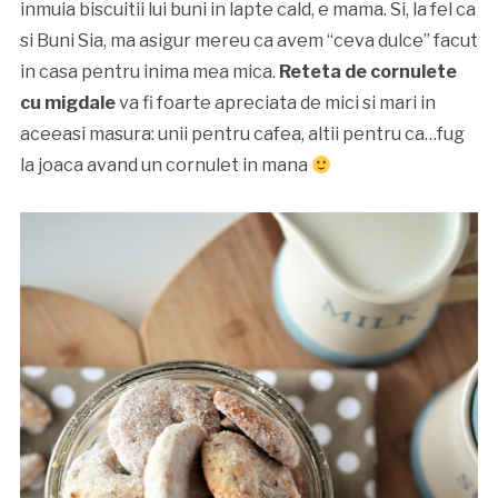
inmuia biscuitii lui buni in lapte cald, e mama. Si, la fel ca
si Buni Sia, ma asigur mereu ca avem “ceva dulce” facut
in casa pentru inima mea mica.
Reteta de cornulete
cu migdale
va fi foarte apreciata de mici si mari in
aceeasi masura: unii pentru cafea, altii pentru ca…fug
la joaca avand un cornulet in mana