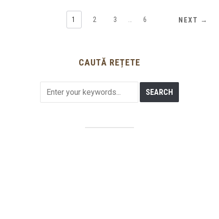
1
2
3
…
6
NEXT →
CAUTĂ REȚETE