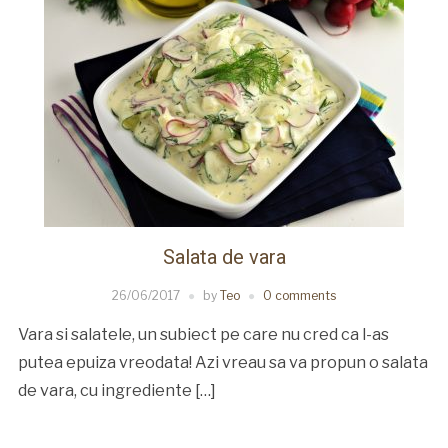
Salata de vara
26/06/2017
by
Teo
0 comments
Vara si salatele, un subiect pe care nu cred ca l-as
putea epuiza vreodata! Azi vreau sa va propun o salata
de vara, cu ingrediente […]