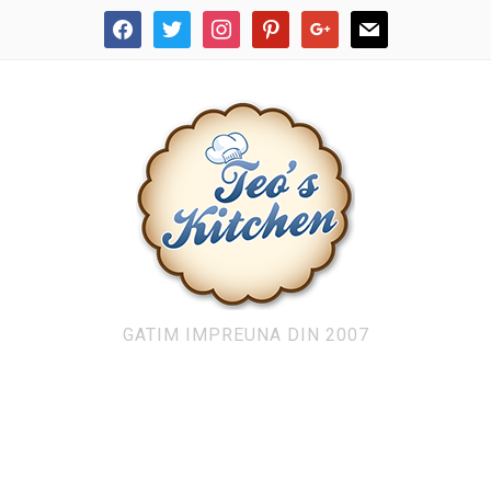
facebook
twitter
instagram
pinterest
google
mail
GATIM IMPREUNA DIN 2007