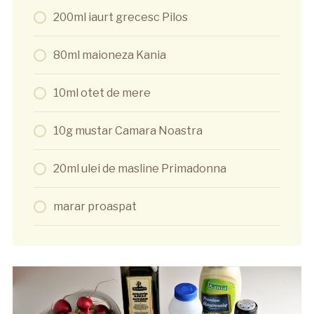
200ml iaurt grecesc Pilos
80ml maioneza Kania
10ml otet de mere
10g mustar Camara Noastra
20ml ulei de masline Primadonna
marar proaspat