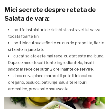
Mici secrete despre reteta de
Salata de vara:
poti folosi alaturi de ridichi si castraveti si varza
tocata foarte fin.
poti inlocui ouale fierte cu oua de prepelita, fierte
si taiate in jumatate
cu cat salata este mai rece, cu atat este mai buna.
Dupa ce amestecati toate ingredientele, lasati
salata la rece cel putin 2 ore inainte de servire.
daca nu va place mararul, il puteti inlocui cu
oregano, busuioc, patrunjel sau alte ierburi
aromatice, proaspate sau uscate.