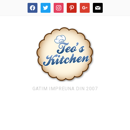
facebook
twitter
instagram
pinterest
google
mail
GATIM IMPREUNA DIN 2007