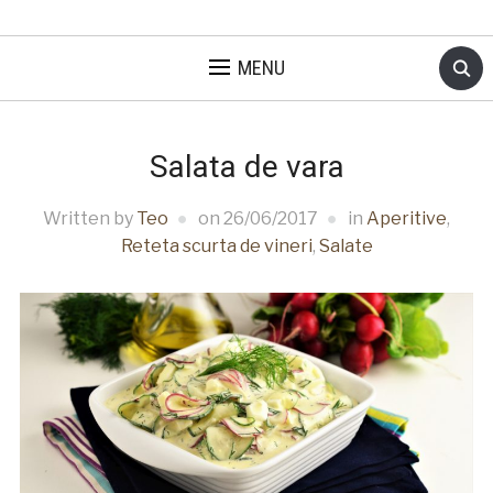
MENU
Salata de vara
Written by
Teo
on
26/06/2017
in
Aperitive
,
Reteta scurta de vineri
,
Salate