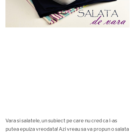
Vara si salatele, un subiect pe care nu cred ca l-as
putea epuiza vreodata! Azi vreau sa va propun o salata