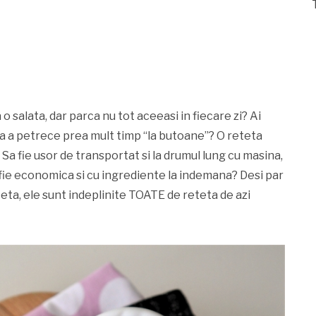
o salata, dar parca nu tot aceeasi in fiecare zi? Ai
ra a petrece prea mult timp “la butoane”? O reteta
? Sa fie usor de transportat si la drumul lung cu masina,
a fie economica si cu ingrediente la indemana? Desi par
teta, ele sunt indeplinite TOATE de reteta de azi