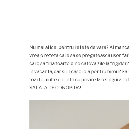
Nu mai ai idei pentru retete de vara? Ai manca 
vrea o reteta care sa se pregateasca usor, fa
care sa tina foarte bine cateva zile la frigider
in vacanta, dar si in caserola pentru birou? S
foarte multe cerinte cu privire la o singura re
SALATA DE CONOPIDA!