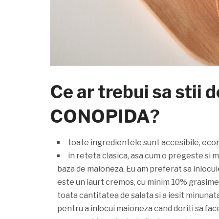
Ce ar trebui sa sti
CONOPIDA?
toate ingredientele sunt accesibile, econ
in reteta clasica, asa cum o pregeste si 
baza de maioneza. Eu am preferat sa inlocui
este un iaurt cremos, cu minim 10% grasime.
toata cantitatea de salata si a iesit minunat
pentru a inlocui maioneza cand doriti sa facet