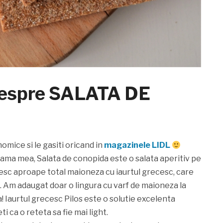
i despre SALATA DE
omice si le gasiti oricand in
magazinele LIDL
mama mea, Salata de conopida este o salata aperitiv pe
esc aproape total maioneza cu iaurtul grecesc, care
 Am adaugat doar o lingura cu varf de maioneza la
a! Iaurtul grecesc Pilos este o solutie excelenta
i ca o reteta sa fie mai light.