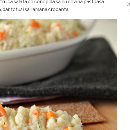
tru ca salata de conopida sa nu devina pastoasa.
C
a, dar totusi sa ramana crocanta.