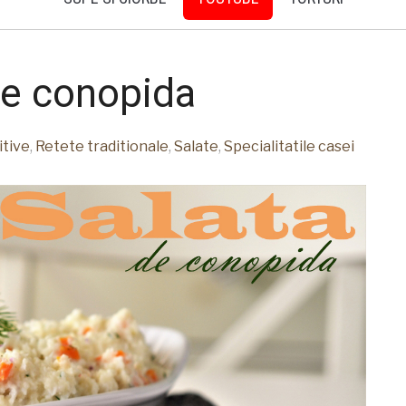
de conopida
itive
,
Retete traditionale
,
Salate
,
Specialitatile casei