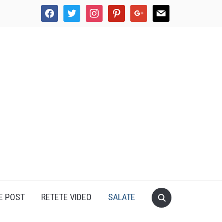
facebook
twitter
instagram
pinterest
google
mail
E POST
RETETE VIDEO
SALATE