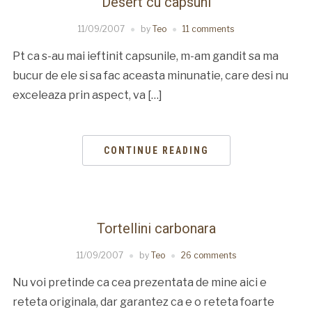
Desert cu capsuni
11/09/2007
by
Teo
11 comments
Pt ca s-au mai ieftinit capsunile, m-am gandit sa ma
bucur de ele si sa fac aceasta minunatie, care desi nu
exceleaza prin aspect, va […]
CONTINUE READING
Tortellini carbonara
11/09/2007
by
Teo
26 comments
Nu voi pretinde ca cea prezentata de mine aici e
reteta originala, dar garantez ca e o reteta foarte