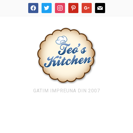
facebook
twitter
instagram
pinterest
google
mail
GATIM IMPREUNA DIN 2007