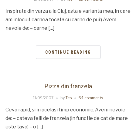
Inspirata din varza a la Cluj, asta e varianta mea, in care
am inlocuit carnea tocata cu carne de pui:) Avem
nevoie de: – carne […]
CONTINUE READING
Pizza din franzela
11/09/2007
by
Teo
54 comments
Ceva rapid, si in acelasi timp economic. Avem nevoie
de: – cateva felii de franzela (in functie de cat de mare
este tava) – o […]