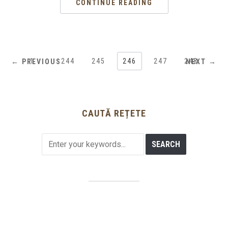
CONTINUE READING
1
…
244
245
246
247
248
← PREVIOUS
NEXT →
CAUTĂ REȚETE