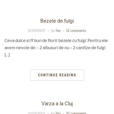
Bezele de fulgi
11/09/2007
by
Teo
12 comments
Ceva dulce si ff bun de florii: bezele cu fulgi. Pentru ele
avem nevoie de: – 2 albusuri de ou – 2 canitze de fulgi
[…]
CONTINUE READING
Varza a la Cluj
11/09/2007
by
Teo
15 comments