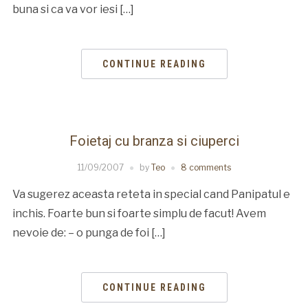
buna si ca va vor iesi […]
CONTINUE READING
Foietaj cu branza si ciuperci
11/09/2007
by
Teo
8 comments
Va sugerez aceasta reteta in special cand Panipatul e
inchis. Foarte bun si foarte simplu de facut! Avem
nevoie de: – o punga de foi […]
CONTINUE READING