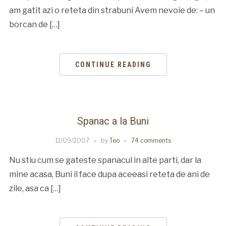
am gatit azi o reteta din strabuni Avem nevoie de: – un
borcan de […]
CONTINUE READING
Spanac a la Buni
11/09/2007
by
Teo
74 comments
Nu stiu cum se gateste spanacul in alte parti, dar la
mine acasa, Buni il face dupa aceeasi reteta de ani de
zile, asa ca […]