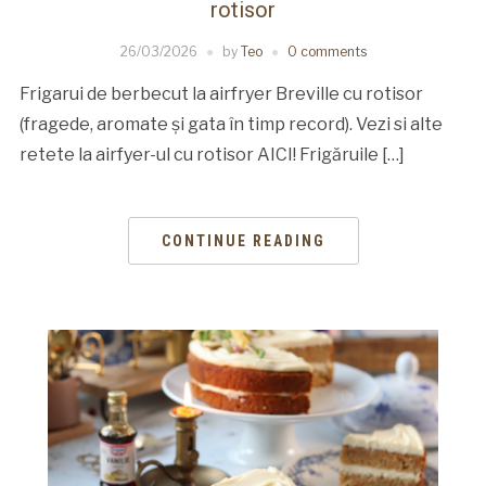
rotisor
26/03/2026
by
Teo
0 comments
Frigarui de berbecut la airfryer Breville cu rotisor
(fragede, aromate și gata în timp record). Vezi si alte
retete la airfyer-ul cu rotisor AICI! Frigăruile […]
CONTINUE READING