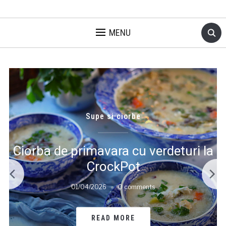
MENU
Aluaturi
,
Pizza si paste
a
Paine de casa rapida la Thermomix
cu faina care creste singura
26/03/2026
0 comments
READ MORE