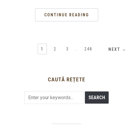
CONTINUE READING
1
2
3
…
248
NEXT →
CAUTĂ REȚETE