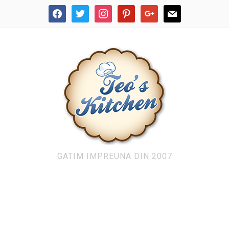
facebook
twitter
instagram
pinterest
google
mail
GATIM IMPREUNA DIN 2007