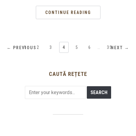
CONTINUE READING
1
2
3
4
5
6
…
35
← PREVIOUS
NEXT →
CAUTĂ REȚETE