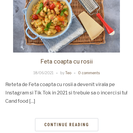
Feta coapta cu rosii
18/06/2021
by
Teo
0 comments
Reteta de Feta coapta cu rosii a devenit virala pe
Instagram si Tik Tok in 2021 si trebuie sa o incerci si tu!
Cand food […]
CONTINUE READING