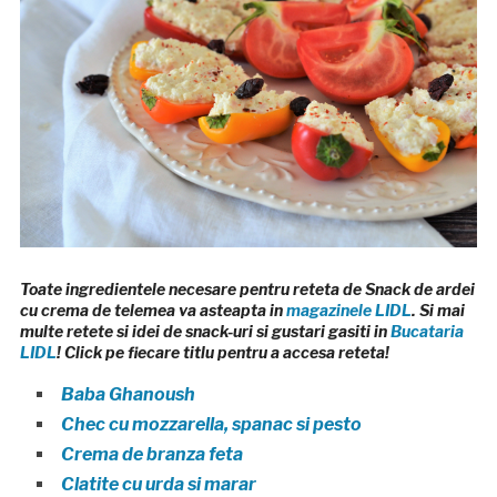
Toate ingredientele necesare pentru reteta de Snack de ardei
cu crema de telemea va asteapta in
magazinele LIDL
. Si mai
multe retete si idei de snack-uri si gustari gasiti in
Bucataria
LIDL
! Click pe fiecare titlu pentru a accesa reteta!
Baba Ghanoush
Chec cu mozzarella, spanac si pesto
Crema de branza feta
Clatite cu urda si marar