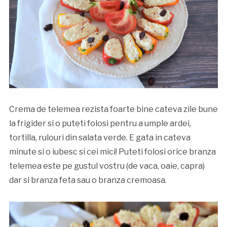
Crema de telemea rezista foarte bine cateva zile bune
la frigider si o puteti folosi pentru a umple ardei,
tortilla, rulouri din salata verde. E gata in cateva
minute si o iubesc si cei mici! Puteti folosi orice branza
telemea este pe gustul vostru (de vaca, oaie, capra)
dar si branza feta sau o branza cremoasa.