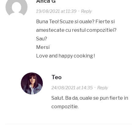
Anca G
19/08/2021 at 11:39
·
Reply
Buna Teo! Scuze si ouale? Fierte si
amestecate cu restul compozitiei?
Sau?
Mersi
Love and happy cooking !
Teo
24/08/2021 at 14:35
·
Reply
Salut. Ba da, ouale se pun fierte in
compozitie.