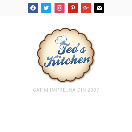
facebook
twitter
instagram
pinterest
google
mail
GATIM IMPREUNA DIN 2007