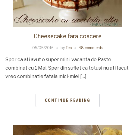
Cheesecake fara coacere
05/05/2016
by
Teo
48 comments
Sper ca ati avut o super mini-vacanta de Paste
combinat cu 1 Mai. Sper din suflet ca totusi nu ati facut
vreo combinatie fatala mici-miel […]
CONTINUE READING