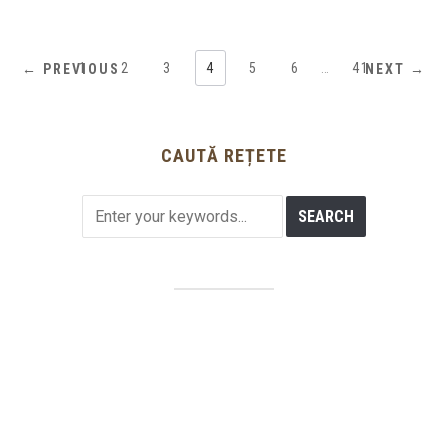
1
2
3
4
5
6
…
41
← PREVIOUS
NEXT →
CAUTĂ REȚETE