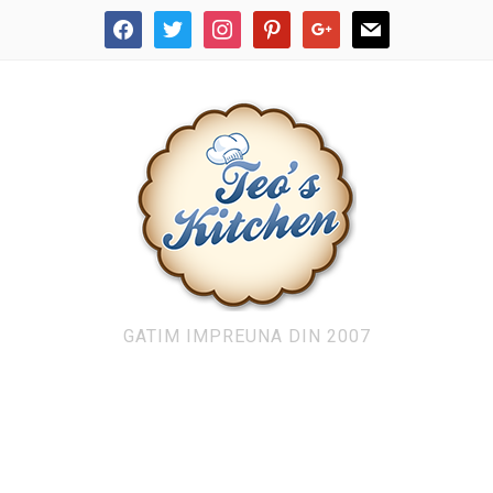
facebook
twitter
instagram
pinterest
google
mail
GATIM IMPREUNA DIN 2007