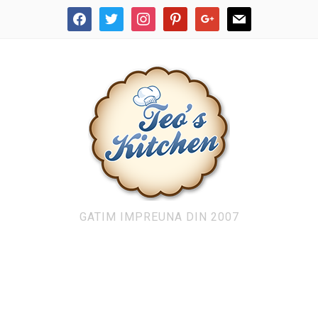
facebook
twitter
instagram
pinterest
google
mail
GATIM IMPREUNA DIN 2007