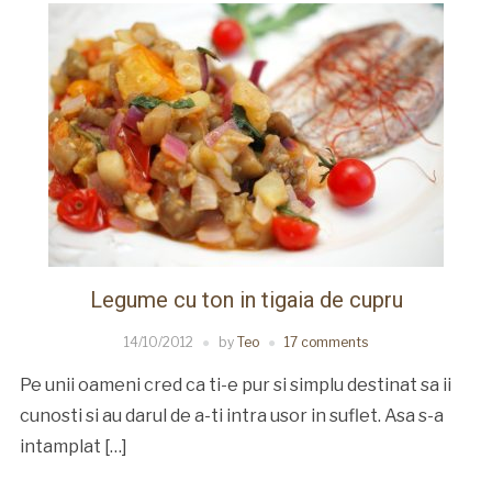
Legume cu ton in tigaia de cupru
14/10/2012
by
Teo
17 comments
Pe unii oameni cred ca ti-e pur si simplu destinat sa ii
cunosti si au darul de a-ti intra usor in suflet. Asa s-a
intamplat […]