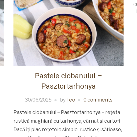
C
Pastele ciobanului –
Pasztortarhonya
30/06/2025
by
Teo
0 comments
Pastele ciobanului – Pasztortarhonya – rețeta
rustică maghiară cu tarhonya, cârnat și cartofi
Dacă îți plac rețetele simple, rustice și sățioase,