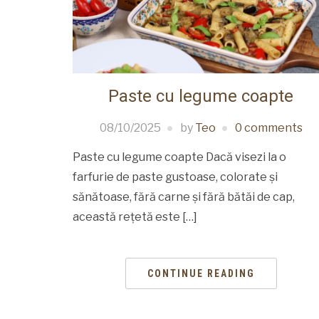
Paste cu legume coapte
08/10/2025
by
Teo
0 comments
Paste cu legume coapte Dacă visezi la o
farfurie de paste gustoase, colorate și
sănătoase, fără carne și fără bătăi de cap,
această rețetă este […]
CONTINUE READING