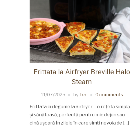
Frittata la Airfryer Breville Halo
Steam
11/07/2025
by
Teo
0 comments
Frittata cu legume la airfryer – o rețetă simplă
și sănătoasă, perfectă pentru mic dejun sau
cină ușoară În zilele în care simți nevoia de […]