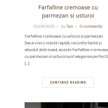
Farfalline cremoase cu
parmezan si usturoi
02/08/2025
by
Teo
0 comments
Farfalline cremoase cu usturoi și parmezan
Dacă vrei o rețetă rapidă, reconfortantă și
absolut delicioasă, aceste Farfalline cremoas
cu parmezan si usturoi sunt alegerea perfectă
[…]
CONTINUE READING