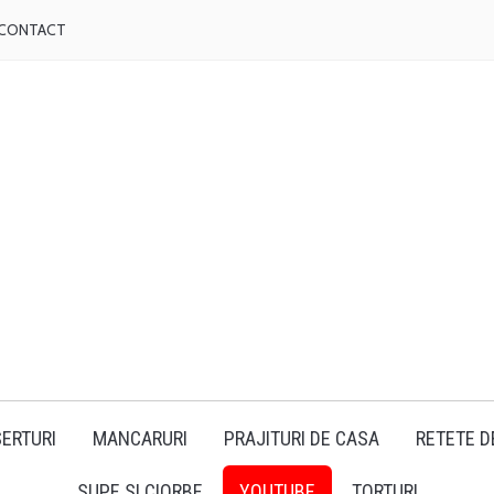
CONTACT
ERTURI
MANCARURI
PRAJITURI DE CASA
RETETE D
SUPE SI CIORBE
YOUTUBE
TORTURI