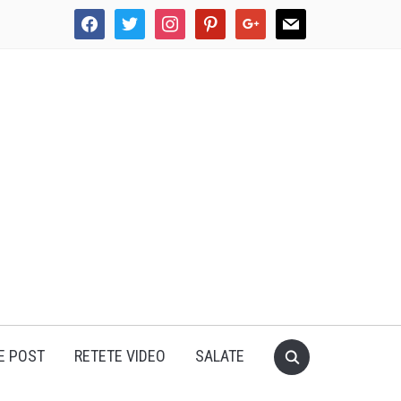
facebook
twitter
instagram
pinterest
google
mail
E POST
RETETE VIDEO
SALATE