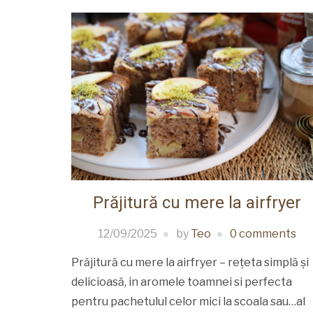
Prăjitură cu mere la airfryer
12/09/2025
by
Teo
0 comments
Prăjitură cu mere la airfryer – rețeta simplă și
delicioasă, in aromele toamnei si perfecta
pentru pachetulul celor mici la scoala sau…al