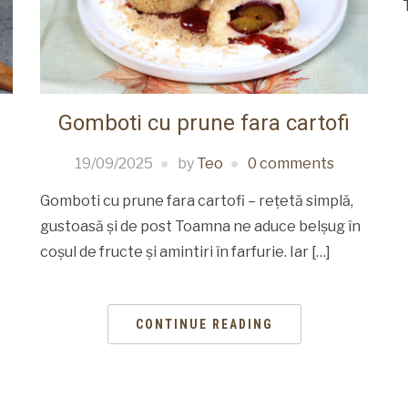
Gomboti cu prune fara cartofi
19/09/2025
by
Teo
0 comments
Gomboti cu prune fara cartofi – rețetă simplă,
gustoasă și de post Toamna ne aduce belșug în
coșul de fructe și amintiri în farfurie. Iar […]
CONTINUE READING