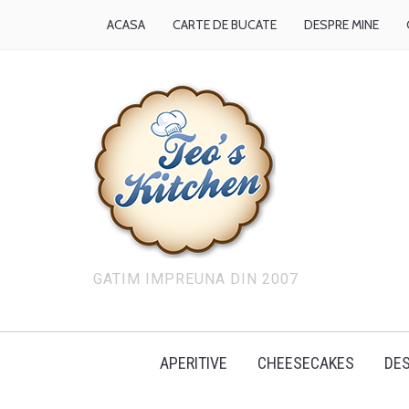
ACASA
CARTE DE BUCATE
DESPRE MINE
GATIM IMPREUNA DIN 2007
APERITIVE
CHEESECAKES
DES