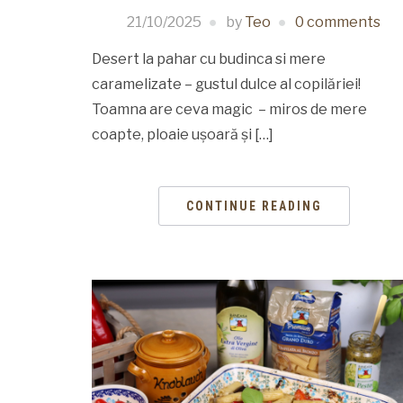
21/10/2025
by
Teo
0 comments
Desert la pahar cu budinca si mere
caramelizate – gustul dulce al copilăriei!
Toamna are ceva magic – miros de mere
coapte, ploaie ușoară și […]
CONTINUE READING