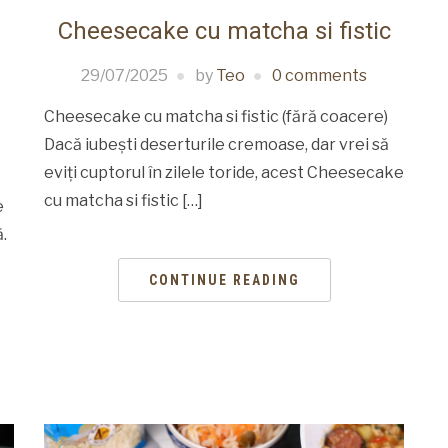
Cheesecake cu matcha si fistic
29/07/2025
by
Teo
0 comments
Cheesecake cu matcha si fistic (fără coacere)
Dacă iubești deserturile cremoase, dar vrei să
eviți cuptorul în zilele toride, acest Cheesecake
cu matcha si fistic […]
e
.
CONTINUE READING