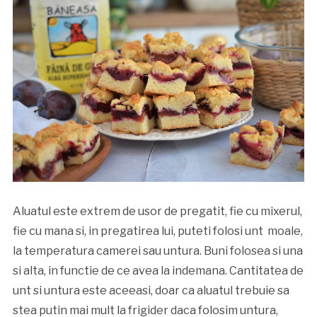
Aluatul este extrem de usor de pregatit, fie cu mixerul,
fie cu mana si, in pregatirea lui, puteti folosi unt moale,
la temperatura camerei sau untura. Buni folosea si una
si alta, in functie de ce avea la indemana. Cantitatea de
unt si untura este aceeasi, doar ca aluatul trebuie sa
stea putin mai mult la frigider daca folosim untura,