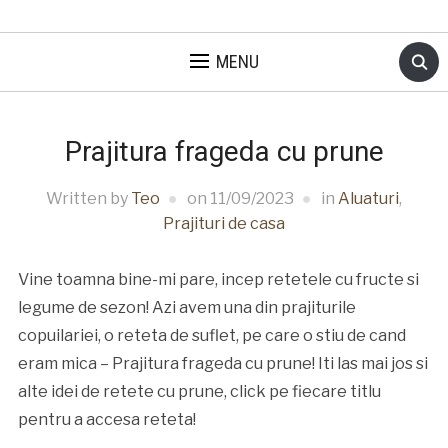
MENU
Prajitura frageda cu prune
Written by
Teo
on
11/09/2023
in
Aluaturi
,
Prajituri de casa
Vine toamna bine-mi pare, incep retetele cu fructe si
legume de sezon! Azi avem una din prajiturile
copuilariei, o reteta de suflet, pe care o stiu de cand
eram mica – Prajitura frageda cu prune! Iti las mai jos si
alte idei de retete cu prune, click pe fiecare titlu
pentru a accesa reteta!