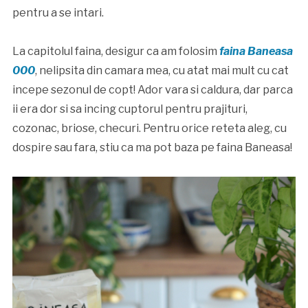
pentru a se intari.
La capitolul faina, desigur ca am folosim
faina Baneasa
000
, nelipsita din camara mea, cu atat mai mult cu cat
incepe sezonul de copt! Ador vara si caldura, dar parca
ii era dor si sa incing cuptorul pentru prajituri,
cozonac, briose, checuri. Pentru orice reteta aleg, cu
dospire sau fara, stiu ca ma pot baza pe faina Baneasa!