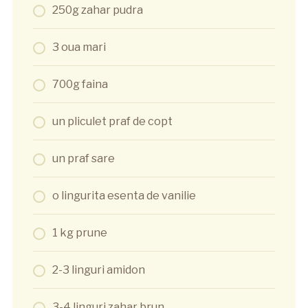
250g zahar pudra
3 oua mari
700g faina
un pliculet praf de copt
un praf sare
o lingurita esenta de vanilie
1 kg prune
2-3 linguri amidon
3-4 linguri zahar brun