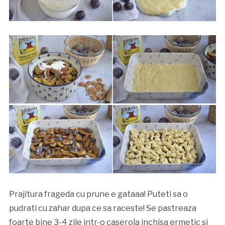
Prajitura frageda cu prune e gataaa! Puteti sa o
pudrati cu zahar dupa ce sa raceste! Se pastreaza
foarte bine 3-4 zile intr-o caserola inchisa ermetic si