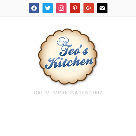
facebook
twitter
instagram
pinterest
google
mail
GATIM IMPREUNA DIN 2007