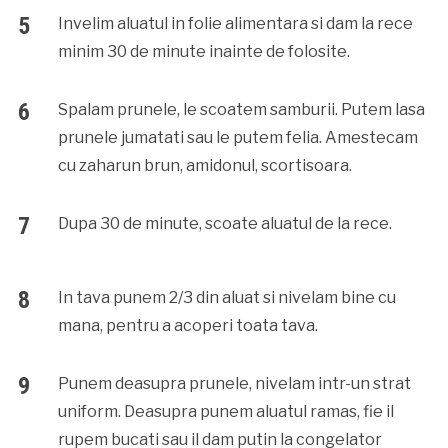
Invelim aluatul in folie alimentara si dam la rece
minim 30 de minute inainte de folosite.
Spalam prunele, le scoatem samburii. Putem lasa
prunele jumatati sau le putem felia. Amestecam
cu zaharun brun, amidonul, scortisoara.
Dupa 30 de minute, scoate aluatul de la rece.
In tava punem 2/3 din aluat si nivelam bine cu
mana, pentru a acoperi toata tava.
Punem deasupra prunele, nivelam intr-un strat
uniform. Deasupra punem aluatul ramas, fie il
rupem bucati sau il dam putin la congelator