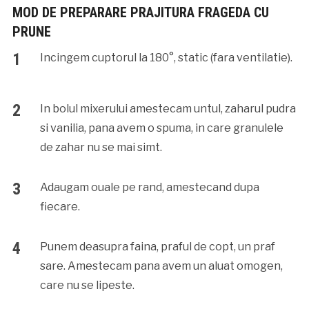
MOD DE PREPARARE PRAJITURA FRAGEDA CU
PRUNE
Incingem cuptorul la 180°, static (fara ventilatie).
In bolul mixerului amestecam untul, zaharul pudra
si vanilia, pana avem o spuma, in care granulele
de zahar nu se mai simt.
Adaugam ouale pe rand, amestecand dupa
fiecare.
Punem deasupra faina, praful de copt, un praf
sare. Amestecam pana avem un aluat omogen,
care nu se lipeste.