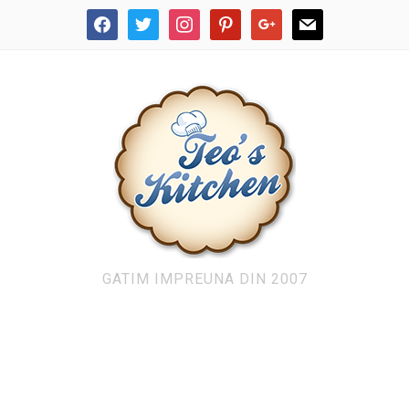
facebook
twitter
instagram
pinterest
google
mail
GATIM IMPREUNA DIN 2007