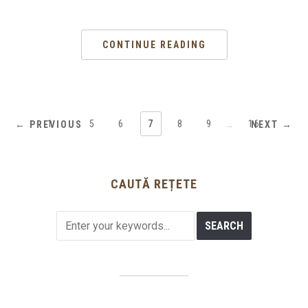
CONTINUE READING
1
…
5
6
7
8
9
…
16
← PREVIOUS
NEXT →
CAUTĂ REȚETE