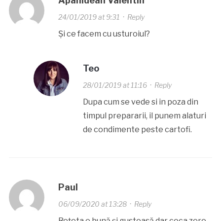
Apahidean Valentin
24/01/2019 at 9:31
·
Reply
Și ce facem cu usturoiul?
Teo
28/01/2019 at 11:16
·
Reply
Dupa cum se vede si in poza din
timpul prepararii, il punem alaturi
de condimente peste cartofi.
Paul
06/09/2020 at 13:28
·
Reply
Rețeta e bună și gustoasă dar coca zero