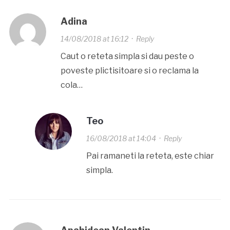
Adina
14/08/2018 at 16:12
·
Reply
Caut o reteta simpla si dau peste o
poveste plictisitoare si o reclama la
cola…
Teo
16/08/2018 at 14:04
·
Reply
Pai ramaneti la reteta, este chiar
simpla.