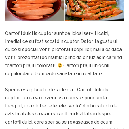
Cartofii dulci la cuptor sunt deliciosi serviti calzi,
imediat ce au fost scosi din cuptor. Datorita gustului
dulce si special, vor fi preferatii copiiilor, mai ales daca
vor fi prezentati de mamici pline de entuziasm ca fiind
“cartofi prajiti colorati!”
Cartofi prajiti in ochii
copiilor dar o bomba de sanatate in realitate.
Sper ca v-a placut reteta de azi – Cartofi dulci la
cuptor – si ca va deveni, asa cum va spuneam la
inceput, una dintre retetele “go to” din bucataria de
azi si mai ales ca v-am stranit curiozitatea despre
cartofii dulci, care sper sa se regaseasca de acum