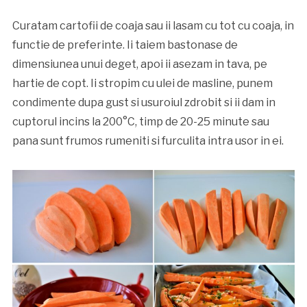
Curatam cartofii de coaja sau ii lasam cu tot cu coaja, in
functie de preferinte. Ii taiem bastonase de
dimensiunea unui deget, apoi ii asezam in tava, pe
hartie de copt. Ii stropim cu ulei de masline, punem
condimente dupa gust si usuroiul zdrobit si ii dam in
cuptorul incins la 200°C, timp de 20-25 minute sau
pana sunt frumos rumeniti si furculita intra usor in ei.