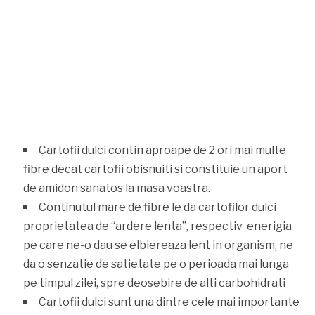
Cartofii dulci contin aproape de 2 ori mai multe
fibre decat cartofii obisnuiti si constituie un aport
de amidon sanatos la masa voastra.
Continutul mare de fibre le da cartofilor dulci
proprietatea de “ardere lenta”, respectiv enerigia
pe care ne-o dau se elbiereaza lent in organism, ne
da o senzatie de satietate pe o perioada mai lunga
pe timpul zilei, spre deosebire de alti carbohidrati
Cartofii dulci sunt una dintre cele mai importante