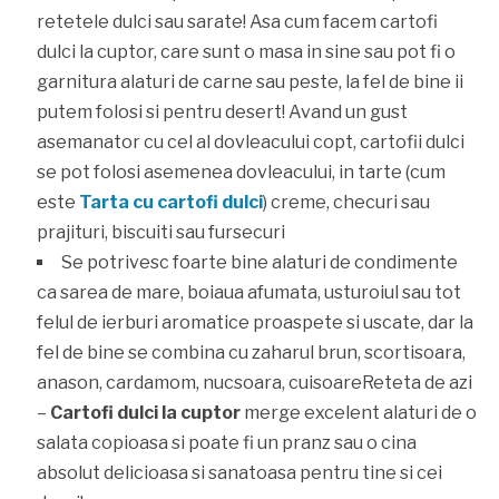
retetele dulci sau sarate! Asa cum facem cartofi
dulci la cuptor, care sunt o masa in sine sau pot fi o
garnitura alaturi de carne sau peste, la fel de bine ii
putem folosi si pentru desert! Avand un gust
asemanator cu cel al dovleacului copt, cartofii dulci
se pot folosi asemenea dovleacului, in tarte (cum
este
Tarta cu cartofi dulci
) creme, checuri sau
prajituri, biscuiti sau fursecuri
Se potrivesc foarte bine alaturi de condimente
ca sarea de mare, boiaua afumata, usturoiul sau tot
felul de ierburi aromatice proaspete si uscate, dar la
fel de bine se combina cu zaharul brun, scortisoara,
anason, cardamom, nucsoara, cuisoareReteta de azi
–
Cartofi dulci la cuptor
merge excelent alaturi de o
salata copioasa si poate fi un pranz sau o cina
absolut delicioasa si sanatoasa pentru tine si cei