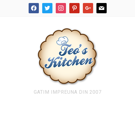
facebook
twitter
instagram
pinterest
google
mail
GATIM IMPREUNA DIN 2007