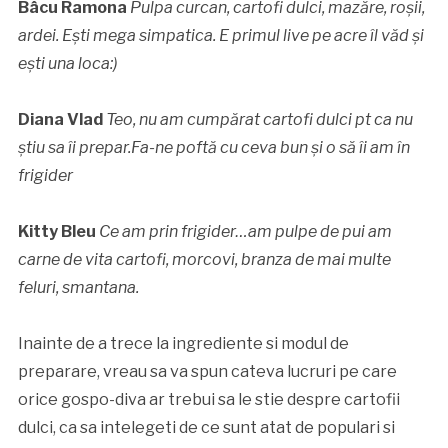
Bâcu Ramona
Pulpa curcan, cartofi dulci, mazăre, roșii,
ardei. Ești mega simpatica. E primul live pe acre îl văd și
ești una loca:)
Diana Vlad
Teo, nu am cumpărat cartofi dulci pt ca nu
știu sa îi prepar.Fa-ne poftă cu ceva bun și o să îi am în
frigider
Kitty Bleu
Ce am prin frigider…am pulpe de pui am
carne de vita cartofi, morcovi, branza de mai multe
feluri, smantana.
Inainte de a trece la ingrediente si modul de
preparare, vreau sa va spun cateva lucruri pe care
orice gospo-diva ar trebui sa le stie despre cartofii
dulci, ca sa intelegeti de ce sunt atat de populari si