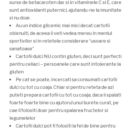
surse de betacaroten dar si in vitaminele C si E, care
sunt antioxidanti puternici, ajutandu-ne la imunitate
si nu doar.
Au un indice glicemic mai mici decat cartofii
obisnuiti, de aceea ii veti vedea mereu in meniul
sportivilor si in retetele considerare “usoare si
sanatoase”
Cartofii dulci NU contin gluten, deci sunt perfecti
pentru celiaci – persoanele care sunt intolerante la
gluten
Pe cat se poate, incercati sa consumati cartofii
dulci cu tot cu coaja. Chiar si pentru reteta de azi
puteti prepara cartofii cu tot cu coaja, daca ii spalati
foarte foarte bine cu ajutorul unui burete curat, pe
cae il folositi doar pentru spalarea fructelor si
legumelelor
Cartofii dulci pot fi folositi la fel de bine pentru