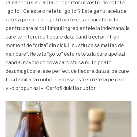
ramane cu siguranta in repertoriul vostru de retete
“go to”. Ce este o reteta “go to”? Este genul acela de
reteta pe care o repeti foarte des in bucataria ta,
pentru care ai tot timpul ingredientele la indemana, la
care te intorci de fiecare data cand treci print-un
moment de “criza” din ciclul “nu stiu ce sa mai fac de
mancare”. Reteta “go to” este reteta la care apelezi
cand ai nevoie de ceva care stii ca nu te poate
dezamagi, care iese perfect de fiecare data si pe care
tu si familia ta o iubiti. Cam asa este si reteta pe care
vi-o propun azi – “Carfofi dulci la cuptor”.