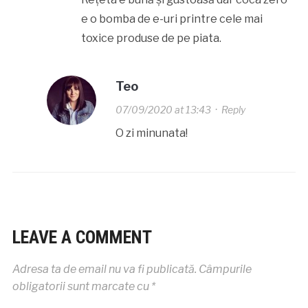
e o bomba de e-uri printre cele mai
toxice produse de pe piata.
Teo
07/09/2020 at 13:43
·
Reply
O zi minunata!
LEAVE A COMMENT
Adresa ta de email nu va fi publicată.
Câmpurile
obligatorii sunt marcate cu
*