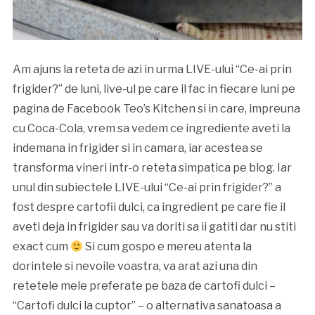
Am ajuns la reteta de azi in urma LIVE-ului “Ce-ai prin
frigider?” de luni, live-ul pe care il fac in fiecare luni pe
pagina de Facebook Teo’s Kitchen si in care, impreuna
cu Coca-Cola, vrem sa vedem ce ingrediente aveti la
indemana in frigider si in camara, iar acestea se
transforma vineri intr-o reteta simpatica pe blog. Iar
unul din subiectele LIVE-ului “Ce-ai prin frigider?” a
fost despre cartofii dulci, ca ingredient pe care fie il
aveti deja in frigider sau va doriti sa ii gatiti dar nu stiti
exact cum
Si cum gospo e mereu atenta la
dorintele si nevoile voastra, va arat azi una din
retetele mele preferate pe baza de cartofi dulci –
“Cartofi dulci la cuptor” – o alternativa sanatoasa a