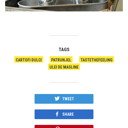
TAGS
CARTOFI DULCI
PATRUNJEL
TASTETHEFEELING
ULEI DE MASLINE
TWEET
SHARE