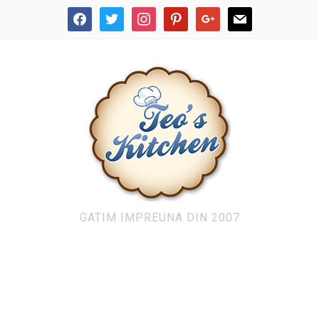
facebook
twitter
instagram
pinterest
google
mail
GATIM IMPREUNA DIN 2007