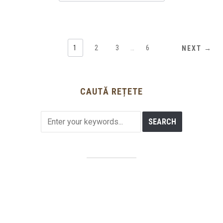
1
2
3
…
6
NEXT →
CAUTĂ REȚETE