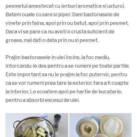
pesmetul amestecat cu ierburi aromatice si usturoi.
Batem ouale cu sare si piper. Dam bastonasele de
vinete prin faina, apoi prin ou batut, apoi prin pesmet.
Daca vi se pare ca nu aveti o crusta suficient de
groasa, mai dati o data prin ou si pesmet.
Prajim bastonasele in ulei incins, la foc mediu,
intorcandu-le des pentru a se rumeni pe toate partile.
Este important sa nu le prajim la foc puternic, pentru
ca se vor rumeni prea tare la exterior, fara a fi coapte
la interior. Le scoatem apoi pe hartie de bucatarie,
pentru a absorbi excesul de ulei.