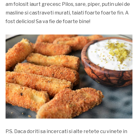
am folosit iaurt grecesc Pilos, sare, piper, putin ulei de
masline si castraveti murati, taiati foarte foarte fin. A
fost delicios! Sa va fie de foarte bine!
P.S. Daca doriti sa incercati si alte retete cu vinete in