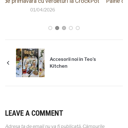
ot
Paine de casa rapida la Thermomix cu faina
care creste singura
26/03/2026
Accesorii noi in Teo's
Kitchen
LEAVE A COMMENT
Adresa ta de email nu va fi publicată.
Câmpurile