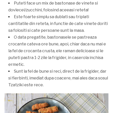
Puteti face un mix de bastonase de vinete si
dovlecei/zucchini, folosind aceeasi reteta!
Este foarte simplu sa dublati sau triplati
cantitatile din reteta, in functie de cate vinete doriti
sa folositi si cate persoane sunt la masa.
O data pregatite, bastonasele se pastreaza
crocante cateva ore bune, apoi, chiar daca nu mai e
la fel de crocanta crusta, ele raman delicioase si le
puteti pastra 1-2 zile la frigider, in caserola inchisa
ermetic.
Sunt la fel de bune si reci, direct de la frigider, dar
si fierbinti, imediat dupa coacere, mai ales daca sosul
Tzatziki este rece.