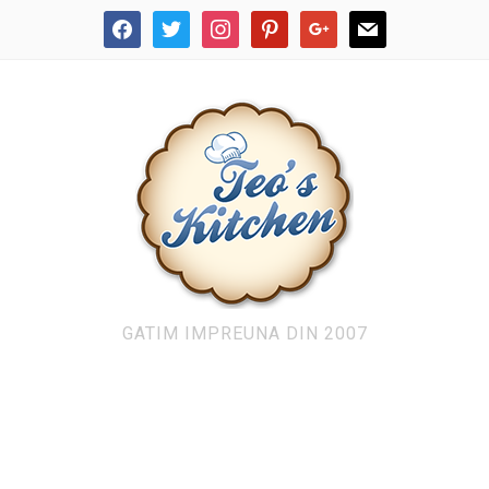
facebook
twitter
instagram
pinterest
google
mail
GATIM IMPREUNA DIN 2007