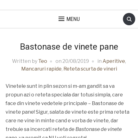
MENU
Bastonase de vinete pane
Written by
Teo
on
20/08/2019
in
Aperitive
,
Mancaruri rapide
,
Reteta scurta de vineri
Vinetele sunt in plin sezon si m-am gandit sa va
propun azi o reteta speciala dar totusi simpla, care
face din vinete vedetele principale – Bastonase de
vinete pane! Sigur, salata de vinete este prima reteta
care ne vine in minte cand e vorba de vinete, dar
trebuie sa incercati reteta de
Bastonase de vinete
pane
, va promit ca NU veti regreta!