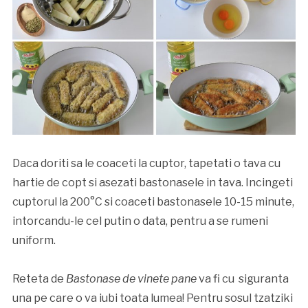
Daca doriti sa le coaceti la cuptor, tapetati o tava cu
hartie de copt si asezati bastonasele in tava. Incingeti
cuptorul la 200°C si coaceti bastonasele 10-15 minute,
intorcandu-le cel putin o data, pentru a se rumeni
uniform.
Reteta de
Bastonase de vinete pane
va fi cu siguranta
una pe care o va iubi toata lumea! Pentru sosul tzatziki