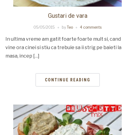
Gustari de vara
05/05/2015
by
Teo
4 comments
In ultima vreme am gatit foarte foarte mult si, cand
vine ora cinei si stiu ca trebuie sa ii strig pe baieti la
masa, incep […]
CONTINUE READING