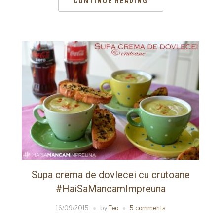
CONTINUE READING
Supa crema de dovlecei cu crutoane
#HaiSaMancamImpreuna
16/09/2015
by
Teo
5 comments