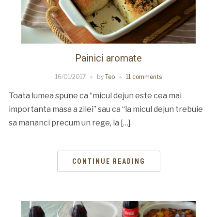
Painici aromate
16/01/2017
by
Teo
11 comments
Toata lumea spune ca “micul dejun este cea mai
importanta masa a zilei” sau ca “la micul dejun trebuie
sa mananci precum un rege, la […]
CONTINUE READING