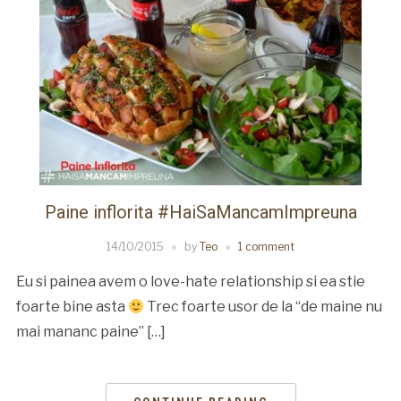
Paine inflorita #HaiSaMancamImpreuna
14/10/2015
by
Teo
1 comment
Eu si painea avem o love-hate relationship si ea stie
foarte bine asta
Trec foarte usor de la “de maine nu
mai mananc paine” […]