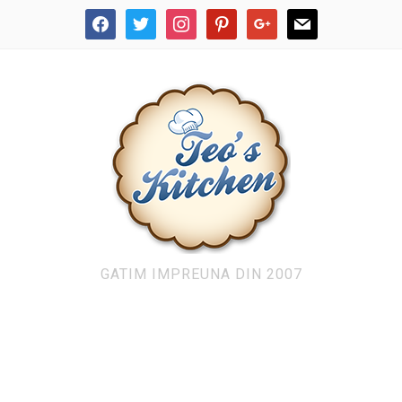
facebook
twitter
instagram
pinterest
google
mail
GATIM IMPREUNA DIN 2007