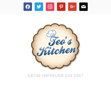
facebook
twitter
instagram
pinterest
google
mail
GATIM IMPREUNA DIN 2007