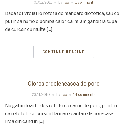
01/02/2011
by
Teo
1 comment
Daca tot vroiati o reteta de mancare dietetica, sau cel
putin sa nu fie o bomba calorica, m-am gandit la supa
de curcan cu multe […]
CONTINUE READING
Ciorba ardeleneasca de porc
23/11/2010
by
Teo
14 comments
Nu gatim foarte des retete cu carne de porc, pentru
ca retetele cu pui sunt la mare cautare la noi acasa.
Insa din cand in […]