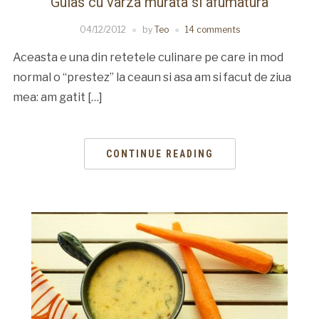
Gulas cu varza murata si afumatura
04/12/2012
by
Teo
14 comments
Aceasta e una din retetele culinare pe care in mod
normal o “prestez” la ceaun si asa am si facut de ziua
mea: am gatit […]
CONTINUE READING