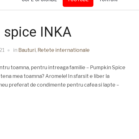
 spice INKA
21
in
Bauturi
,
Retete internationale
ntru toamna, pentru intreaga familie – Pumpkin Spice
ietena mea toamna? Aromele! In sfarsit e liber la
meu preferat de condimente pentru cafea si lapte –