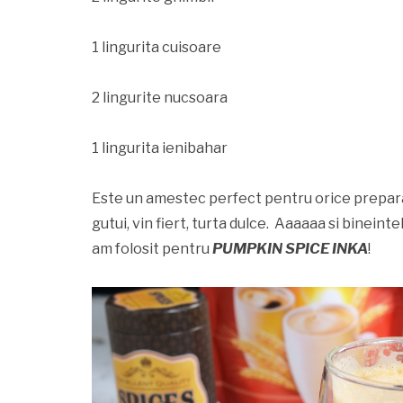
1 lingurita cuisoare
2 lingurite nucsoara
1 lingurita ienibahar
Este un amestec perfect pentru orice prepar
gutui, vin fiert, turta dulce.
Aaaaaa si bineintel
am folosit pentru
PUMPKIN SPICE INKA
!