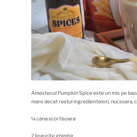
Amestecul Pumpkin Spice este un mix pe baza 
mare decat restul ingredientelor), nucsoara, c
¼ cana scortisoara
2 lingurite ghimbir