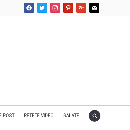
facebook
twitter
instagram
pinterest
google
mail
E POST
RETETE VIDEO
SALATE