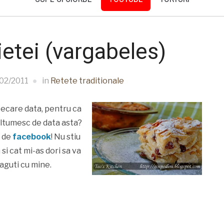
etei (vargabeles)
02/2011
in
Retete traditionale
iecare data, pentru ca
ultumesc de data asta?
a de
facebook
! Nu stiu
si cat mi-as dori sa va
aguti cu mine.