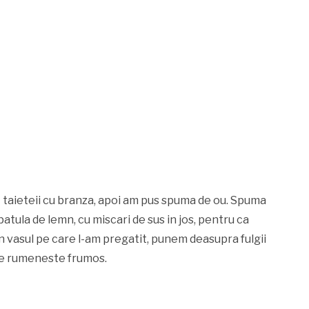
at taieteii cu branza, apoi am pus spuma de ou. Spuma
atula de lemn, cu miscari de sus in jos, pentru ca
n vasul pe care l-am pregatit, punem deasupra fulgii
 se rumeneste frumos.