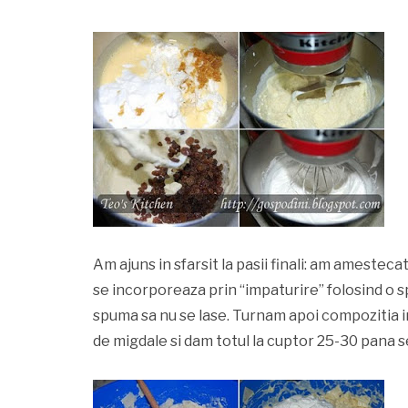
Am ajuns in sfarsit la pasii finali: am amestec
se incorporeaza prin “impaturire” folosind o sp
spuma sa nu se lase. Turnam apoi compozitia i
de migdale si dam totul la cuptor 25-30 pana