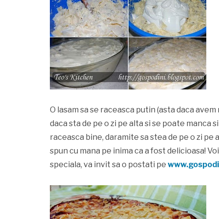
O lasam sa se raceasca putin (asta daca avem r
daca sta de pe o zi pe alta si se poate manca s
raceasca bine, daramite sa stea de pe o zi pe al
spun cu mana pe inima ca a fost delicioasa! Vo
speciala, va invit sa o postati pe
www.gospodin