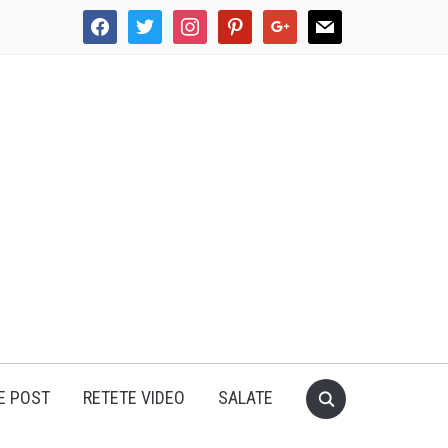
facebook
twitter
instagram
pinterest
google
mail
E POST
RETETE VIDEO
SALATE