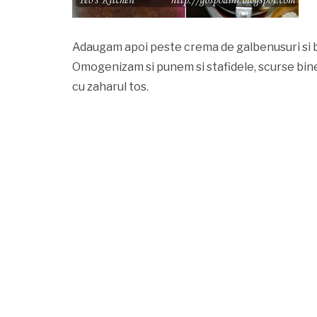
Adaugam apoi peste crema de galbenusuri si br
Omogenizam si punem si stafidele, scurse bin
cu zaharul tos.