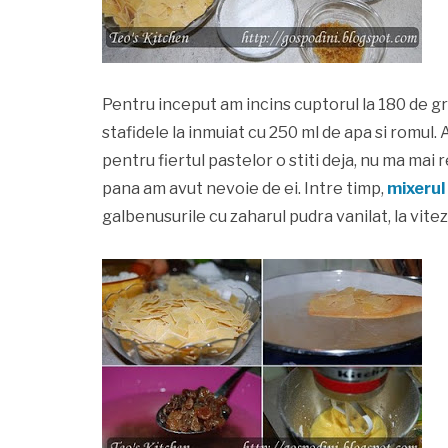
Pentru inceput am incins cuptorul la 180 de g
stafidele la inmuiat cu 250 ml de apa si romul. 
pentru fiertul pastelor o stiti deja, nu ma mai 
pana am avut nevoie de ei. Intre timp,
mixerul
galbenusurile cu zaharul pudra vanilat, la vite