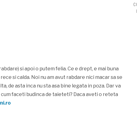
C
abdare) si apoi o putem felia. Ce e drept, e mai buna
i rece si calda. Noi nu am avut rabdare nici macar sa se
ta, de asta inca nu sta asa bine legata in poza. Dar va
i cum faceti budinca de taieteti? Daca aveti o reteta
i.ro