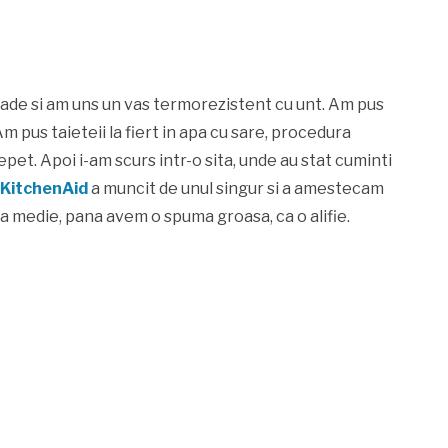
rade si am uns un vas termorezistent cu unt. Am pus
Am pus taieteii la fiert in apa cu sare, procedura
repet. Apoi i-am scurs intr-o sita, unde au stat cuminti
 KitchenAid
a muncit de unul singur si a amestecam
za medie, pana avem o spuma groasa, ca o alifie.