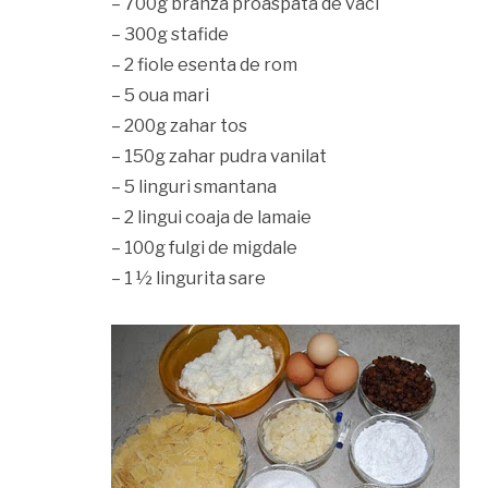
– 700g branza proaspata de vaci
– 300g stafide
– 2 fiole esenta de rom
– 5 oua mari
– 200g zahar tos
– 150g zahar pudra vanilat
– 5 linguri smantana
– 2 lingui coaja de lamaie
– 100g fulgi de migdale
– 1 ½ lingurita sare