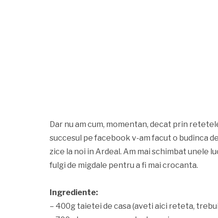
Dar nu am cum, momentan, decat prin retetele 
succesul pe facebook v-am facut o budinca de
zice la noi in Ardeal. Am mai schimbat unele luc
fulgi de migdale pentru a fi mai crocanta.
Ingrediente:
– 400g taietei de casa (aveti aici reteta, trebui