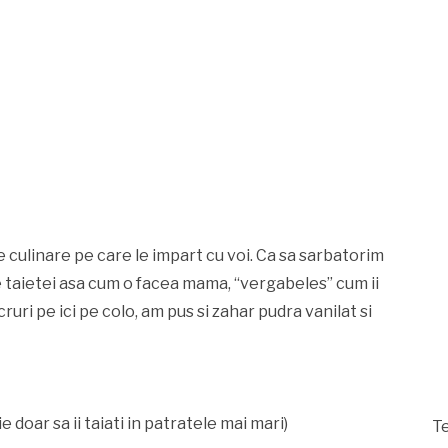
culinare pe care le impart cu voi. Ca sa sarbatorim
 taietei asa cum o facea mama, “vergabeles” cum ii
ruri pe ici pe colo, am pus si zahar pudra vanilat si
e doar sa ii taiati in patratele mai mari)
Te