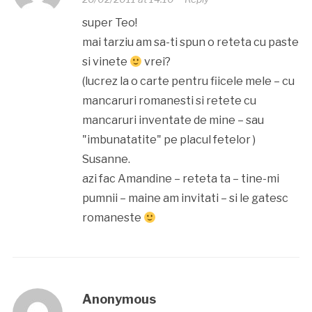
super Teo!
mai tarziu am sa-ti spun o reteta cu paste
si vinete
vrei?
(lucrez la o carte pentru fiicele mele – cu
mancaruri romanesti si retete cu
mancaruri inventate de mine – sau
"imbunatatite" pe placul fetelor )
Susanne.
azi fac Amandine – reteta ta – tine-mi
pumnii – maine am invitati – si le gatesc
romaneste
Anonymous