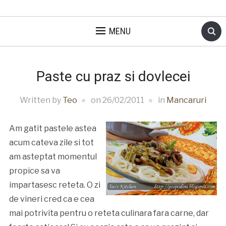
MENU
Paste cu praz si dovlecei
Written by
Teo
on
26/02/2011
in
Mancaruri
Am gatit pastele astea
acum cateva zile si tot
am asteptat momentul
propice sa va
impartasesc reteta. O zi
de vineri cred ca e cea
mai potrivita pentru o reteta culinara fara carne, dar