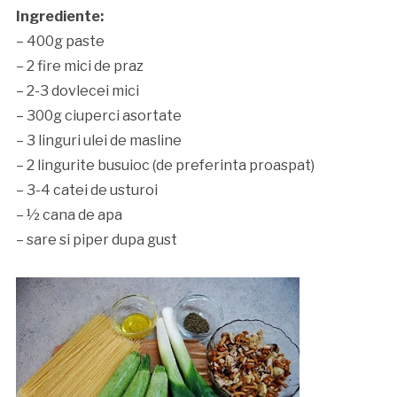
Ingrediente:
– 400g paste
– 2 fire mici de praz
– 2-3 dovlecei mici
– 300g ciuperci asortate
– 3 linguri ulei de masline
– 2 lingurite busuioc (de preferinta proaspat)
– 3-4 catei de usturoi
– ½ cana de apa
– sare si piper dupa gust