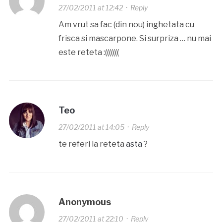
27/02/2011 at 12:42
·
Reply
Am vrut sa fac (din nou) inghetata cu
frisca si mascarpone. Si surpriza … nu mai
este reteta :(((((((
Teo
27/02/2011 at 14:05
·
Reply
te referi la reteta
asta
?
Anonymous
27/02/2011 at 22:10
·
Reply