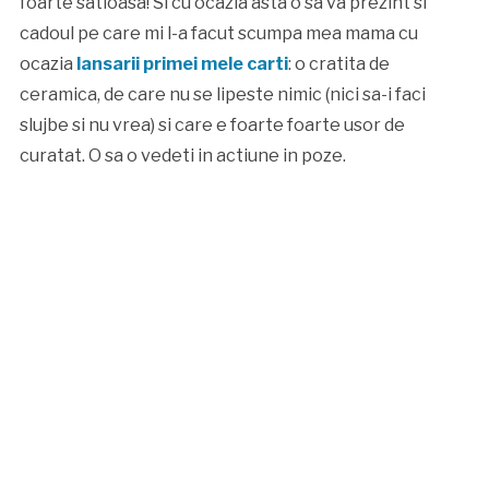
foarte satioasa! Si cu ocazia asta o sa va prezint si
cadoul pe care mi l-a facut scumpa mea mama cu
ocazia
lansarii primei mele carti
: o cratita de
ceramica, de care nu se lipeste nimic (nici sa-i faci
slujbe si nu vrea) si care e foarte foarte usor de
curatat. O sa o vedeti in actiune in poze.