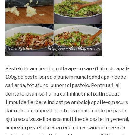
Pastele le-am fiert in multa apa cu sare (1 litru de apa la
100g de paste, sarea o punem numai cand apa incepe
sa fiarba, tot atunci punem si pastele. Pentru a fi al
dente le lasam sa fiarba cu 1 minut mai putin decat
timpul de fierbere indicat pe ambalaj) apoi le-am scurs
dar nu le-am limpezit, pentru ca amidonul de pe paste
ajuta sosul sa se lipeasca mai bine de paste. In general,
limpezim pastele cu apa rece numai cand urmeaza sa