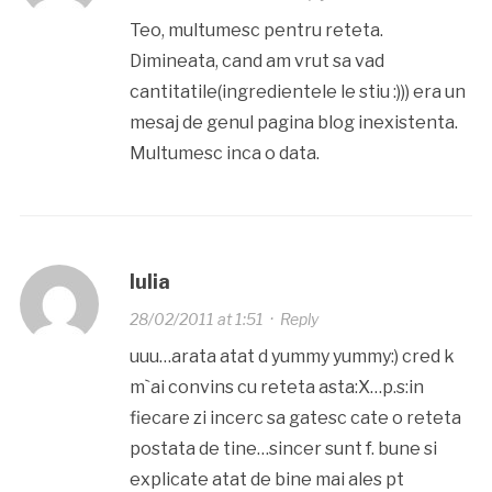
Teo, multumesc pentru reteta.
Dimineata, cand am vrut sa vad
cantitatile(ingredientele le stiu :))) era un
mesaj de genul pagina blog inexistenta.
Multumesc inca o data.
Iulia
28/02/2011 at 1:51
·
Reply
uuu…arata atat d yummy yummy:) cred k
m`ai convins cu reteta asta:X…p.s:in
fiecare zi incerc sa gatesc cate o reteta
postata de tine…sincer sunt f. bune si
explicate atat de bine mai ales pt