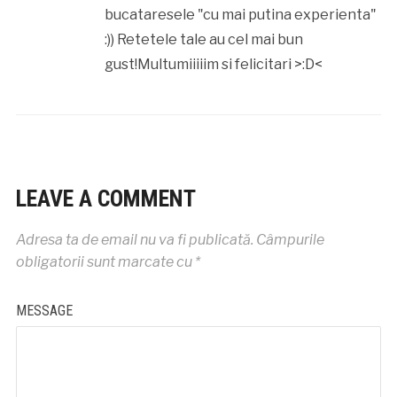
bucataresele "cu mai putina experienta"
:)) Retetele tale au cel mai bun
gust!Multumiiiiim si felicitari >:D<
LEAVE A COMMENT
Adresa ta de email nu va fi publicată.
Câmpurile
obligatorii sunt marcate cu
*
MESSAGE