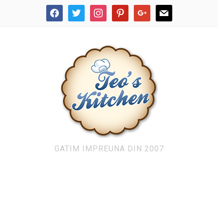
facebook
twitter
instagram
pinterest
google
mail
GATIM IMPREUNA DIN 2007