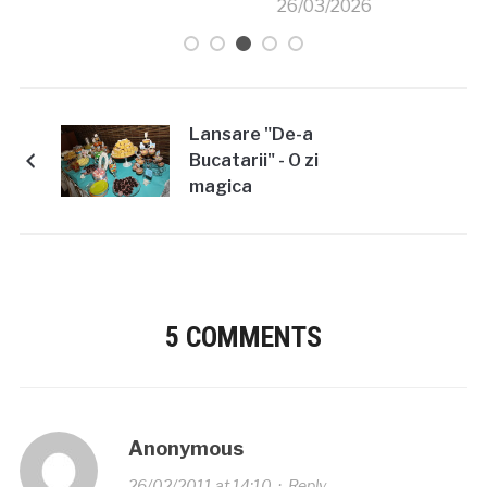
26/03/2026
Lansare "De-a
Bucatarii" - O zi
magica
5 COMMENTS
Anonymous
26/02/2011 at 14:10
·
Reply