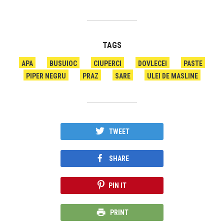
TAGS
APA
BUSUIOC
CIUPERCI
DOVLECEI
PASTE
PIPER NEGRU
PRAZ
SARE
ULEI DE MASLINE
TWEET
SHARE
PIN IT
PRINT