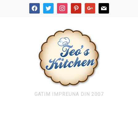
facebook
twitter
instagram
pinterest
google
mail
GATIM IMPREUNA DIN 2007