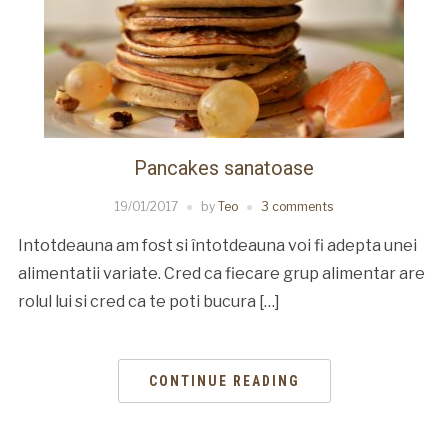
Pancakes sanatoase
19/01/2017
by
Teo
3 comments
Intotdeauna am fost si întotdeauna voi fi adepta unei
alimentatii variate. Cred ca fiecare grup alimentar are
rolul lui si cred ca te poti bucura […]
CONTINUE READING