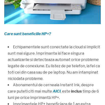
Care sunt beneficiile HP+?
Echipamentele sunt conectate la cloud si implicit
sunt mai sigure. Imprimanta isi face singura
actualizarile si detecteaza automat orice probleme
legate de conexiune. Eu listez de pe telefon, la fel ca
toti cei din casa sau de pe laptop. Nu am intampinat
niciodata probleme.
Abonamentul de cerneala Instant Ink, despre
care puteti citi mai multe
AICI
, este
inclus
timp de 6
luni pe orice imprimantă HP+.
Imprimantele HP+ beneficiaza de 1 an extra