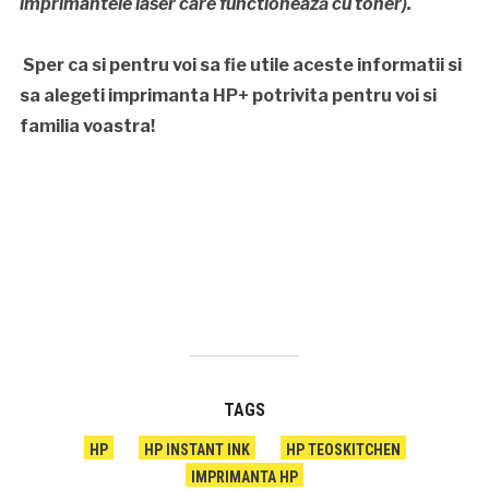
imprimantele laser care functionează cu toner).
Sper ca si pentru voi sa fie utile aceste informatii si
sa alegeti imprimanta HP+ potrivita pentru voi si
familia voastra!
TAGS
HP
HP INSTANT INK
HP TEOSKITCHEN
IMPRIMANTA HP