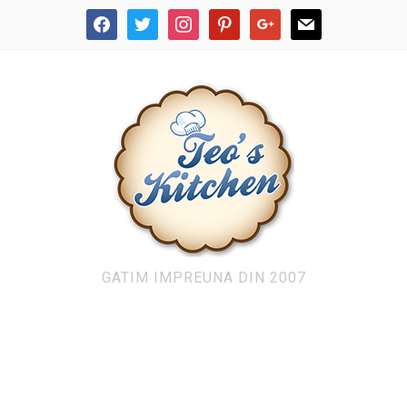
facebook
twitter
instagram
pinterest
google
mail
GATIM IMPREUNA DIN 2007