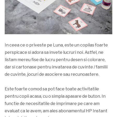
In ceea ce o priveste pe Luna, este un copilas foarte
perspicace si adora sa invete lucruri noi. Astfel, ne
listam mereu fise de lucru pentru desen si colorare,
dar si cartonase pentru invatarea de cuvinte / familii
de cuvinte, jocuri de asociere sau recunoastere.
Este foarte comod sa pot face toate activitatile
pentru copii acasa, cu o simpla apasare de buton. In
functie de necesitatile de imprimare pe care am
evaluat ca le avem, am ales abonamentul HP Instant