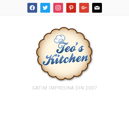
facebook
twitter
instagram
pinterest
google
mail
GATIM IMPREUNA DIN 2007