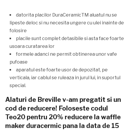
datorita placilor DuraCeramicTM aluatul nu se
lipeste deloc si nu necesita ungere cu ulei inainte de
folosire
placile sunt complet detasibile si asta face foarte
usoara curatarea lor
formele adanci ne permit obtinerea unor vafe
pufoase
aparatul este foarte usor de depozitat, pe
verticala, iar cablul se ruleaza in jurul lui, in suportul
special.
Alaturi de Breville v-am pregatit si un
cod de reducere! Foloseste codul
Teo20 pentru 20% reducere la waffle
maker duracermic pana la data de 15