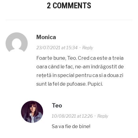
2 COMMENTS
Monica
23/07/2021 at 15:34
·
Reply
Foarte bune, Teo. Cred ca este a treia
oara când le fac, ne-am îndrăgostit de
rețetă in special pentru ca si a doua zi
sunt la fel de pufoase. Pupici.
Teo
10/08/2021 at 12:26
·
Reply
Sa va fie de bine!