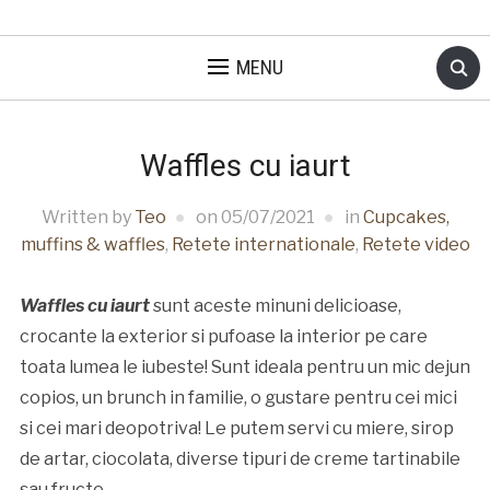
MENU
Waffles cu iaurt
Written by
Teo
on
05/07/2021
in
Cupcakes,
muffins & waffles
,
Retete internationale
,
Retete video
Waffles cu iaurt
sunt aceste minuni delicioase,
crocante la exterior si pufoase la interior pe care
toata lumea le iubeste! Sunt ideala pentru un mic dejun
copios, un brunch in familie, o gustare pentru cei mici
si cei mari deopotriva! Le putem servi cu miere, sirop
de artar, ciocolata, diverse tipuri de creme tartinabile
sau fructe.