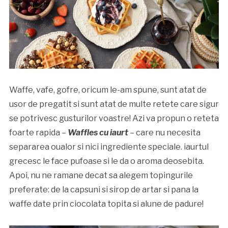
Waffe, vafe, gofre, oricum le-am spune, sunt atat de
usor de pregatit si sunt atat de multe retete care sigur
se potrivesc gusturilor voastre! Azi va propun o reteta
foarte rapida –
Waffles cu iaurt
– care nu necesita
separarea oualor si nici ingrediente speciale. iaurtul
grecesc le face pufoase si le da o aroma deosebita.
Apoi, nu ne ramane decat sa alegem topingurile
preferate: de la capsuni si sirop de artar si pana la
waffe date prin ciocolata topita si alune de padure!