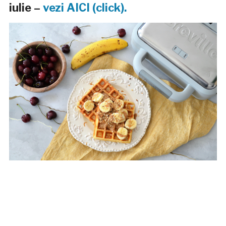
iulie –
vezi AICI (click).