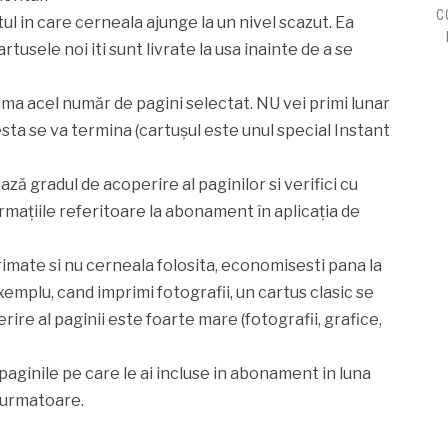
C
 in care cerneala ajunge la un nivel scazut. Ea
rtusele noi iti sunt livrate la usa inainte de a se
rima acel număr de pagini selectat. NU vei primi lunar
cesta se va termina (cartușul este unul special Instant
ză gradul de acoperire al paginilor si verifici cu
rmațiile referitoare la abonament în aplicația de
imate si nu cerneala folosita, economisesti pana la
emplu, cand imprimi fotografii, un cartus clasic se
re al paginii este foarte mare (fotografii, grafice,
paginile pe care le ai incluse in abonament in luna
i urmatoare.