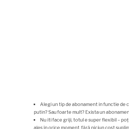
Alegi un tip de abonament in functie de c
putin? Sau foarte mult? Exista un abonament
Nu iti face griji, totul e super flexibil –
ales în orice moment, fără niciun cost supli