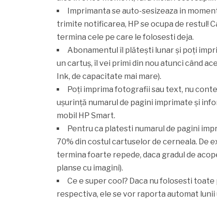
Imprimanta se auto-sesizeaza in momentul
trimite notificarea, HP se ocupa de restul! Ca
termina cele pe care le folosesti deja.
Abonamentul îl plătești lunar și poți imp
un cartuș, îl vei primi din nou atunci când a
Ink, de capacitate mai mare).
Poți imprima fotografii sau text, nu contea
ușurință numarul de pagini imprimate și info
mobil HP Smart.
Pentru ca platesti numarul de pagini impr
70% din costul cartuselor de cerneala. De ex
termina foarte repede, daca gradul de acoperi
planse cu imagini).
Ce e super cool? Daca nu folosesti toate 
respectiva, ele se vor raporta automat luni