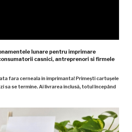
bonamentele lunare pentru imprimare
onsumatorii casnici, antreprenori si firmele
ata fara cerneala in imprimanta! Primești cartușele
zezi sa se termine. Ai livrarea inclusă, totul începând