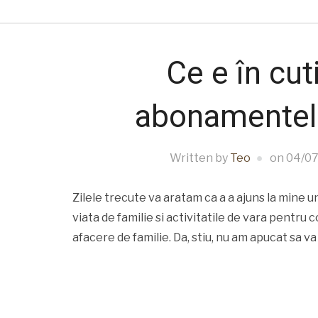
Ce e în cu
abonamentele
Written by
Teo
on
04/07
Zilele trecute va aratam ca a a ajuns la mine u
viata de familie si activitatile de vara pentru c
afacere de familie. Da, stiu, nu am apucat sa va