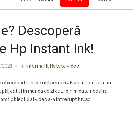
tie? Descoperă
 Hp Instant Ink!
/2021
in
Informatii
,
Retete video
n obiect extrem de util pentru #FamiliaDon, atat in
opiii, cat si in munca de zi cu zi din micuta noastra
 arat obiectul si video s-a intrerupt brusc.