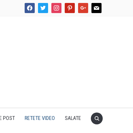
facebook
twitter
instagram
pinterest
google
mail
E POST
RETETE VIDEO
SALATE