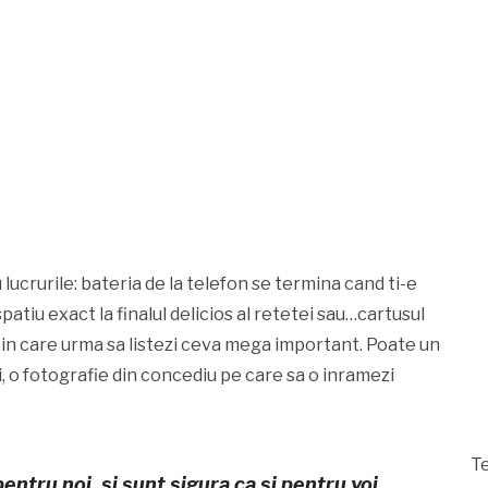
u lucrurile: bateria de la telefon se termina cand ti-e
patiu exact la finalul delicios al retetei sau…cartusul
in care urma sa listezi ceva mega important. Poate un
ii, o fotografie din concediu pe care sa o inramezi
Te
pentru noi, si sunt sigura ca si pentru voi,