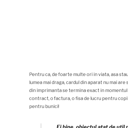
Pentru ca, de foarte multe ori in viata, asa sta
lumea mai draga, cardul din aparat nu mai are s
din imprimanta se termina exact in momentul 
contract, o factura, o fisa de lucru pentru cop
pentru bunici!
Ei bine, obiectul atat de util 