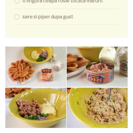
o lingura ceapa rosie tocata marunt
sare si piper dupa gust