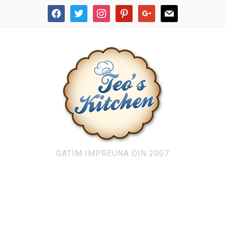
facebook
twitter
instagram
pinterest
google
mail
GATIM IMPREUNA DIN 2007