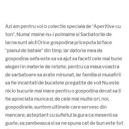
Azi am pentru voi o colectie speciala de “Aperitive cu
ton”. Numa’ maine nu-i poimaine si Sarbatorile de
Iarna sunt aici! Orice gospodina priceputa isi face
“planul de bataie” din timp, iar datoria mea de
gospodina-sefa este sa va ajut sa faceti cele mai bune
alegeri in materie de retete, pentru ca masa voastra
de sarbatoare sa arate minunat, iar familia si musafirii
sa fie incantati de bucatele pregatite de voi! Nu este
nicio bucurie mai mare pentru o gospodina decat sa ii
fie apreciata munca si, de cele mai multe ori, noi,
gospodinele, suntem ultimele care servesc din
mancare, asteptant cu sufletul la gura ca mesenii sa
guste, sa zambeasca si sa ne spuna cat de bun este tot