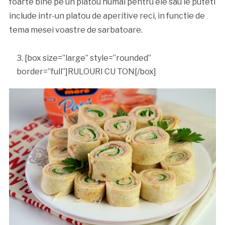
foarte bine pe un platou numai pentru ele sau le puteti
include intr-un platou de aperitive reci, in functie de
tema mesei voastre de sarbatoare.
[box size=”large” style=”rounded”
border=”full”]RULOURI CU TON[/box]