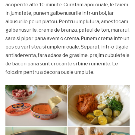
acoperite alte 10 minute. Curatam apoi ouale, le taiem
in jumatate, punem galbenusurile intr-un bol, iar
albusurile pe un platou. Pentru umplutura, amestecam
galbenusurile, crema de branza, pateul de ton, mararul,
sare si piper pana avem o crema. Punem crema intr-un
pos cu varf stea si umplem ouale. Separat, intr-o tigaie
antiaderenta, fara adaos de grasime, prajim cubuletele
de bacon pana sunt crocante si bine rumenite. Le
folosim pentru a decora ouale umplute.