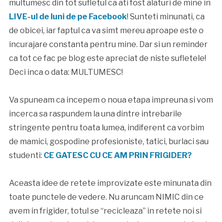
multumesc din tot sufletul ca ati fost alaturi de mine in
LIVE-ul de luni de pe Facebook
! Sunteti minunati, ca
de obicei, iar faptul ca va simt mereu aproape este o
incurajare constanta pentru mine. Dar si un reminder
ca tot ce fac pe blog este apreciat de niste sufletele!
Deci inca o data: MULTUMESC!
Va spuneam ca incepem o noua etapa impreuna si vom
incerca sa raspundem la una dintre intrebarile
stringente pentru toata lumea, indiferent ca vorbim
de mamici, gospodine profesioniste, tatici, burlaci sau
studenti:
CE GATESC CU CE AM PRIN FRIGIDER?
Aceasta idee de retete improvizate este minunata din
toate punctele de vedere. Nu aruncam NIMIC din ce
avem in frigider, totul se “recicleaza” in retete noi si