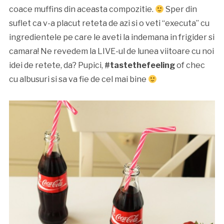
coace muffins din aceasta compozitie.
Sper din
suflet ca v-a placut reteta de azi si o veti “executa” cu
ingredientele pe care le aveti la indemana in frigider si
camara! Ne revedem la LIVE-ul de lunea viitoare cu noi
idei de retete, da? Pupici,
#tastethefeeling
of chec
cu albusuri si sa va fie de cel mai bine