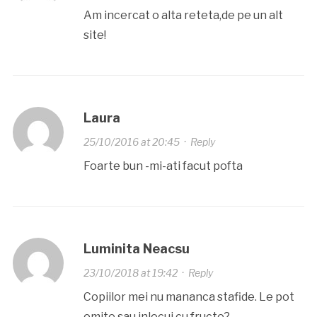
Am incercat o alta reteta,de pe un alt
site!
Laura
25/10/2016 at 20:45
·
Reply
Foarte bun -mi-ati facut pofta
Luminita Neacsu
23/10/2018 at 19:42
·
Reply
Copiilor mei nu mananca stafide. Le pot
omite sau inlocui cu fructe?