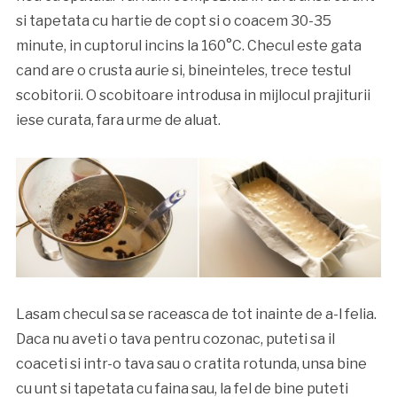
si tapetata cu hartie de copt si o coacem 30-35
minute, in cuptorul incins la 160°C. Checul este gata
cand are o crusta aurie si, bineinteles, trece testul
scobitorii. O scobitoare introdusa in mijlocul prajiturii
iese curata, fara urme de aluat.
Lasam checul sa se raceasca de tot inainte de a-l felia.
Daca nu aveti o tava pentru cozonac, puteti sa il
coaceti si intr-o tava sau o cratita rotunda, unsa bine
cu unt si tapetata cu faina sau, la fel de bine puteti