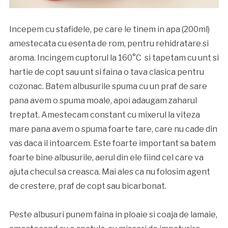
Incepem cu stafidele, pe care le tinem in apa (200ml)
amestecata cu esenta de rom, pentru rehidratare si
aroma. Incingem cuptorul la 160°C si tapetam cu unt si
hartie de copt sau unt si faina o tava clasica pentru
cozonac. Batem albusurile spuma cu un praf de sare
pana avem o spuma moale, apoi adaugam zaharul
treptat. Amestecam constant cu mixerul la viteza
mare pana avem o spuma foarte tare, care nu cade din
vas daca il intoarcem. Este foarte important sa batem
foarte bine albusurile, aerul din ele fiind cel care va
ajuta checul sa creasca. Mai ales ca nu folosim agent
de crestere, praf de copt sau bicarbonat.
Peste albusuri punem faina in ploaie si coaja de lamaie,