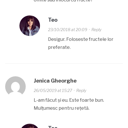
Teo
23/10/2018 at 20:09
·
Reply
Desigur. Foloseste fructele lor
preferate.
Jenica Gheorghe
26/05/2019 at 15:27
·
Reply
L-am făcut și eu. Este foarte bun.
Mulțumesc pentru rețetă.