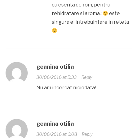
cu esenta de rom, pentru
rehidratare si aroma.:
este
singura ei intrebuintare in reteta
geanina otilia
30/06/2016 at 5:33
·
Reply
Nu am incercat niciodata!
geanina otilia
30/06/2016 at 6:08
·
Reply