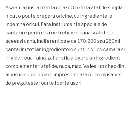
Asa am ajuns la reteta de azi. O reteta atat de simpla
incat o poate prepara oricine, cu ingrediente la
indemna oricui. Fara instrumente speciale de
cantarire pentru ca ne trebuie o cana si atat. Cu
aceeasi cana, indiferent ca e de 170, 200 sau 250ml
cantarim tot iar ingredientele sunt in orice camara si
frigider: oua, faina, zahar si la alegere un ingredient
complementar: stafide, nuca, mac. Va iesi un chec din
albusuri superb, care impresioneaza orice musafir si
de pregateste foarte foarte usor!