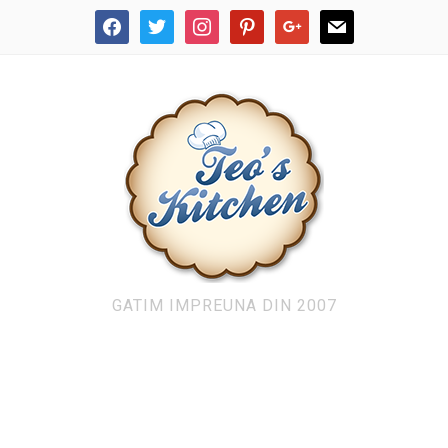
facebook
twitter
instagram
pinterest
google
mail
GATIM IMPREUNA DIN 2007