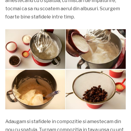
amestecand cu o spatula, cu miscari de impaturire,
tocmai ca sa nu scoatem aerul din albusuri. Scurgem
foarte bine stafidele intre timp.
Adaugam si stafidele in compozitie si amestecam din
nou cu spatula. Turnam compozitia in tava unsa cu unt