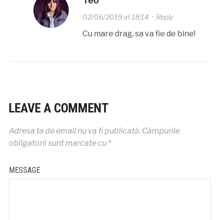
Teo
02/06/2019 at 18:14
·
Reply
Cu mare drag, sa va fie de bine!
LEAVE A COMMENT
Adresa ta de email nu va fi publicată.
Câmpurile
obligatorii sunt marcate cu
*
MESSAGE