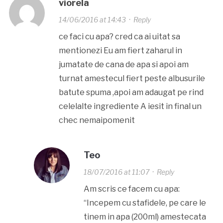
viorela
14/06/2016 at 14:43
·
Reply
ce faci cu apa? cred ca ai uitat sa
mentionezi Eu am fiert zaharul in
jumatate de cana de apa si apoi am
turnat amestecul fiert peste albusurile
batute spuma ,apoi am adaugat pe rind
celelalte ingrediente A iesit in final un
chec nemaipomenit
Teo
18/07/2016 at 11:07
·
Reply
Am scris ce facem cu apa:
“Incepem cu stafidele, pe care le
tinem in apa (200ml) amestecata