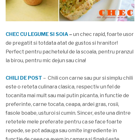
CHEC CU LEGUME SI SOIA
–
un chec rapid, foarte usor
de pregatit si totdata atat de gustos si hranitor!
Perfect pentru pachetelul de la scoala, pentru pranzul
la birou, pentru mic dejun sau cina!
CHILI DE POST
–
Chili con carne sau pur si simplu chili
este o reteta culinara clasica, respectiv un fel de
tocanita mai mult sau mai putin picanta, in functie de
preferinte, carne tocata, ceapa, ardei gras, rosii,
fasole boabe, usturoi si cumin. Sincer, este una dintre
retetele mele preferate pentru ca se face foarte
repede, se pot adauga sau omite ingrediente in
functie de ceea ce avem in camara si finalul este