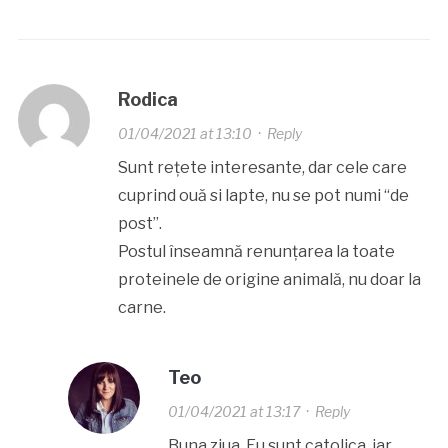
Rodica
01/04/2021 at 13:10
·
Reply
Sunt rețete interesante, dar cele care
cuprind ouă si lapte, nu se pot numi “de
post”.
Postul înseamnă renunțarea la toate
proteinele de origine animală, nu doar la
carne.
Teo
01/04/2021 at 13:17
·
Reply
Buna ziua. Eu sunt catolica, iar