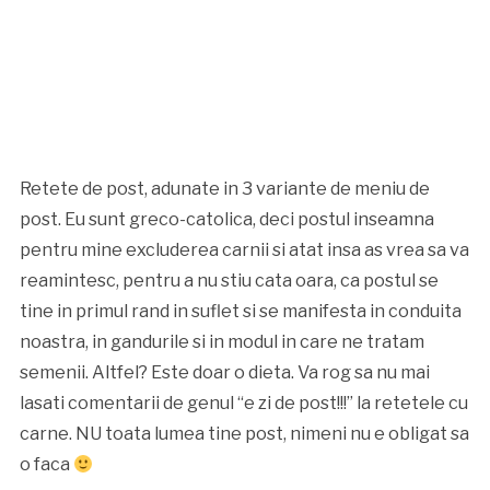
Retete de post, adunate in 3 variante de meniu de
post. Eu sunt greco-catolica, deci postul inseamna
pentru mine excluderea carnii si atat insa as vrea sa va
reamintesc, pentru a nu stiu cata oara, ca postul se
tine in primul rand in suflet si se manifesta in conduita
noastra, in gandurile si in modul in care ne tratam
semenii. Altfel? Este doar o dieta. Va rog sa nu mai
lasati comentarii de genul “e zi de post!!!” la retetele cu
carne. NU toata lumea tine post, nimeni nu e obligat sa
o faca