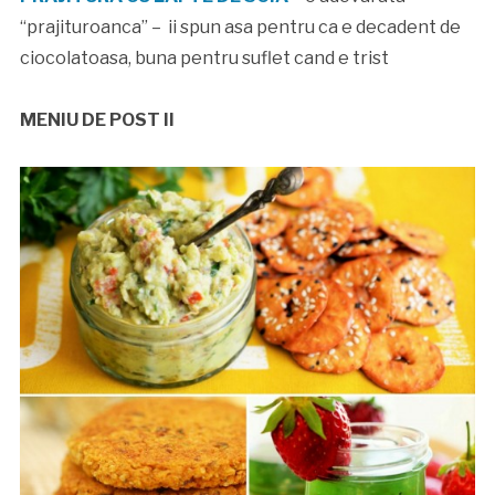
“prajituroanca” – ii spun asa pentru ca e decadent de
ciocolatoasa, buna pentru suflet cand e trist
MENIU DE POST II