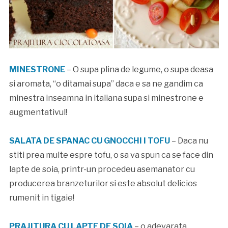
MINESTRONE
– O supa plina de legume, o supa deasa
si aromata, “o ditamai supa” daca e sa ne gandim ca
minestra inseamna in italiana supa si minestrone e
augmentativul!
SALATA DE SPANAC CU GNOCCHI I TOFU
– Daca nu
stiti prea multe espre tofu, o sa va spun ca se face din
lapte de soia, printr-un procedeu asemanator cu
producerea branzeturilor si este absolut delicios
rumenit in tigaie!
PRAJITURA CU LAPTE DE SOIA
– o adevarata