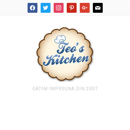
facebook
twitter
instagram
pinterest
google
mail
GATIM IMPREUNA DIN 2007