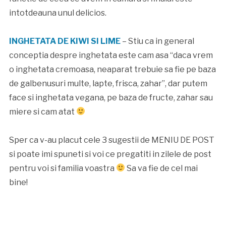
intotdeauna unul delicios.
INGHETATA DE KIWI SI LIME
– Stiu ca in general
conceptia despre inghetata este cam asa “daca vrem
o inghetata cremoasa, neaparat trebuie sa fie pe baza
de galbenusuri multe, lapte, frisca, zahar”, dar putem
face si inghetata vegana, pe baza de fructe, zahar sau
miere si cam atat
Sper ca v-au placut cele 3 sugestii de MENIU DE POST
si poate imi spuneti si voi ce pregatiti in zilele de post
pentru voi si familia voastra
Sa va fie de cel mai
bine!