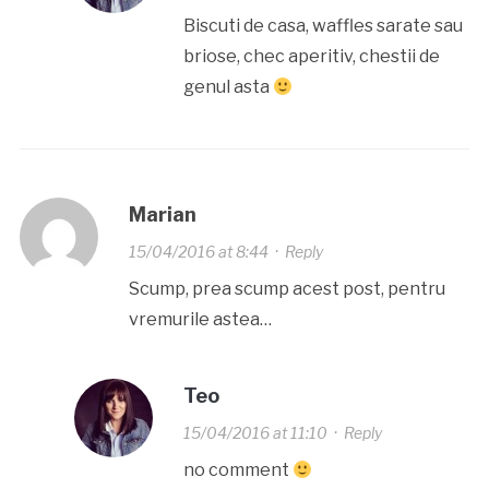
Biscuti de casa, waffles sarate sau
briose, chec aperitiv, chestii de
genul asta
Marian
15/04/2016 at 8:44
·
Reply
Scump, prea scump acest post, pentru
vremurile astea…
Teo
15/04/2016 at 11:10
·
Reply
no comment