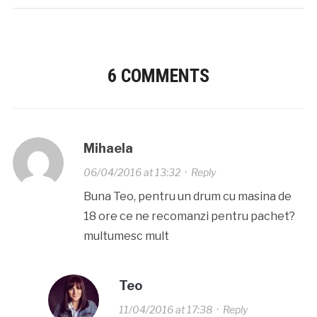
6 COMMENTS
Mihaela
06/04/2016 at 13:32
·
Reply
Buna Teo, pentru un drum cu masina de
18 ore ce ne recomanzi pentru pachet?
multumesc mult
Teo
11/04/2016 at 17:38
·
Reply