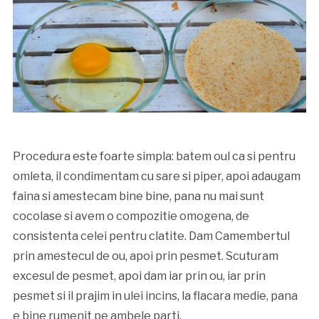
Procedura este foarte simpla: batem oul ca si pentru
omleta, il condimentam cu sare si piper, apoi adaugam
faina si amestecam bine bine, pana nu mai sunt
cocolase si avem o compozitie omogena, de
consistenta celei pentru clatite. Dam Camembertul
prin amestecul de ou, apoi prin pesmet. Scuturam
excesul de pesmet, apoi dam iar prin ou, iar prin
pesmet si il prajim in ulei incins, la flacara medie, pana
e bine rumenit pe ambele parti.