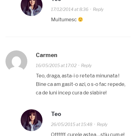
17/12/2014 at 8:36
·
Reply
Multumesc
Carmen
16/05/2015 at 17:02
·
Reply
Teo, draga, asta-i o reteta minunata !
Bine ca am gasit-o azi, o s-o fac repede,
ca de luni incep cura de slabire!
Teo
26/05/2015 at 15:48
·
Reply
Offffff, curele astea….stiu cum e!