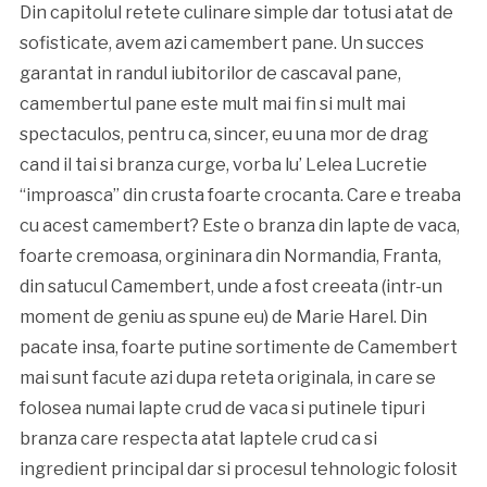
Din capitolul retete culinare simple dar totusi atat de
sofisticate, avem azi camembert pane. Un succes
garantat in randul iubitorilor de cascaval pane,
camembertul pane este mult mai fin si mult mai
spectaculos, pentru ca, sincer, eu una mor de drag
cand il tai si branza curge, vorba lu’ Lelea Lucretie
“improasca” din crusta foarte crocanta. Care e treaba
cu acest camembert? Este o branza din lapte de vaca,
foarte cremoasa, orgininara din Normandia, Franta,
din satucul Camembert, unde a fost creeata (intr-un
moment de geniu as spune eu) de Marie Harel. Din
pacate insa, foarte putine sortimente de Camembert
mai sunt facute azi dupa reteta originala, in care se
folosea numai lapte crud de vaca si putinele tipuri
branza care respecta atat laptele crud ca si
ingredient principal dar si procesul tehnologic folosit