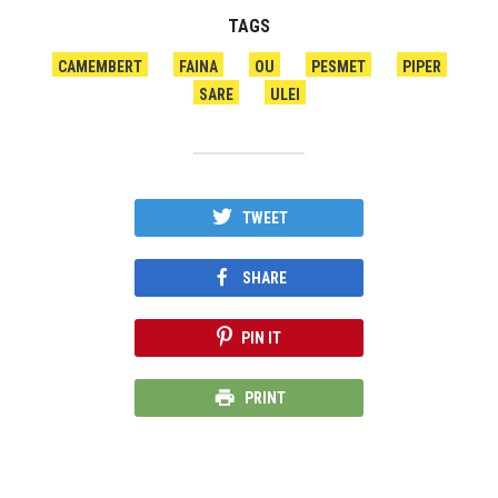
TAGS
CAMEMBERT
FAINA
OU
PESMET
PIPER
SARE
ULEI
TWEET
SHARE
PIN IT
PRINT