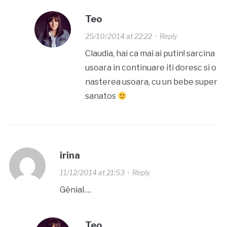
Teo
25/10/2014 at 22:22
·
Reply
Claudia, hai ca mai ai putin! sarcina
usoara in continuare iti doresc si o
nasterea usoara, cu un bebe super
sanatos
irina
11/12/2014 at 21:53
·
Reply
Génial….
Teo