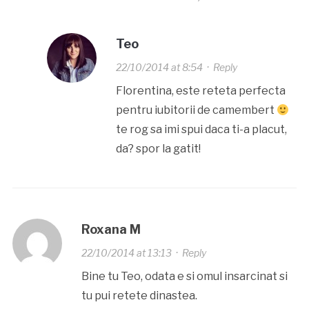
Teo
22/10/2014 at 8:54
·
Reply
Florentina, este reteta perfecta
pentru iubitorii de camembert
te rog sa imi spui daca ti-a placut,
da? spor la gatit!
Roxana M
22/10/2014 at 13:13
·
Reply
Bine tu Teo, odata e si omul insarcinat si
tu pui retete dinastea.