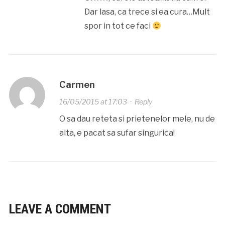
Dar lasa, ca trece si ea cura…Mult
spor in tot ce faci
Carmen
16/05/2015 at 17:03
·
Reply
O sa dau reteta si prietenelor mele, nu de
alta, e pacat sa sufar singurica!
LEAVE A COMMENT