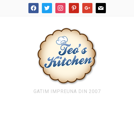
facebook
twitter
instagram
pinterest
google
mail
GATIM IMPREUNA DIN 2007