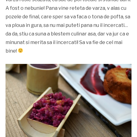
A fost o nebunie! Pana vine reteta de varza, v alas cu
pozele de final, care sper sa va faca o tona de pofta, sa
va ploua in gura, sa nu mai puteti pana nu il incercati…
da da, stiu ca suna a blestem culinar asa, dar va jur ca e
minunat si merita sa il incercati! Sa va fie de cel mai
bine!