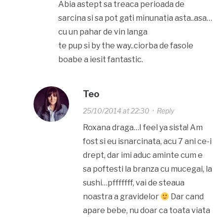
Abia astept sa treaca perioada de
sarcina si sa pot gati minunatia asta..asa…
cu un pahar de vin langa
te pup si by the way..ciorba de fasole
boabe a iesit fantastic.
Teo
25/10/2014 at 22:30
·
Reply
Roxana draga…I feel ya sista! Am
fost si eu isnarcinata, acu 7 ani ce-i
drept, dar imi aduc aminte cum e
sa poftesti la branza cu mucegai, la
sushi…pfffffff, vai de steaua
noastra a gravidelor
Dar cand
apare bebe, nu doar ca toata viata