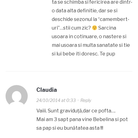
ta se schimba si fericirea are dintr-
o data alta definitie, dar se si
deschide sezonul la “camembert-
uri”…stii cum zic?
Sarcina
usoara in cotinuare, o nastere si
mai usoara si multa sanatate si tie
si lui bebe iti doresc. Te pup
Claudia
24/10/2014 at 0:33
·
Reply
Vaiii. Sunt graviduță,dar ce pofta….
Mai am 3 sapt pana vine Bebelina si pot
sa pap si eu bunătatea asta !!!