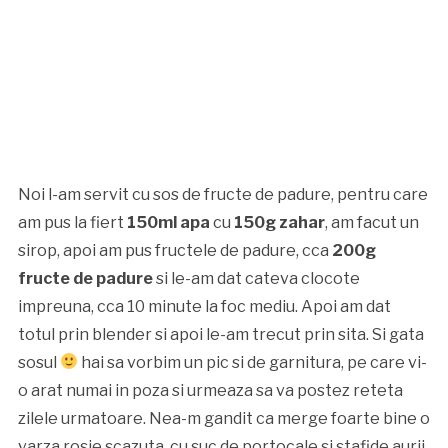
Noi l-am servit cu sos de fructe de padure, pentru care
am pus la fiert
150ml apa
cu
150g zahar
, am facut un
sirop, apoi am pus fructele de padure, cca
200g
fructe de padure
si le-am dat cateva clocote
impreuna, cca 10 minute la foc mediu. Apoi am dat
totul prin blender si apoi le-am trecut prin sita. Si gata
sosul
hai sa vorbim un pic si de garnitura, pe care vi-
o arat numai in poza si urmeaza sa va postez reteta
zilele urmatoare. Nea-m gandit ca merge foarte bine o
varza rosie scazuta, cu suc de portocale si stafide aurii.