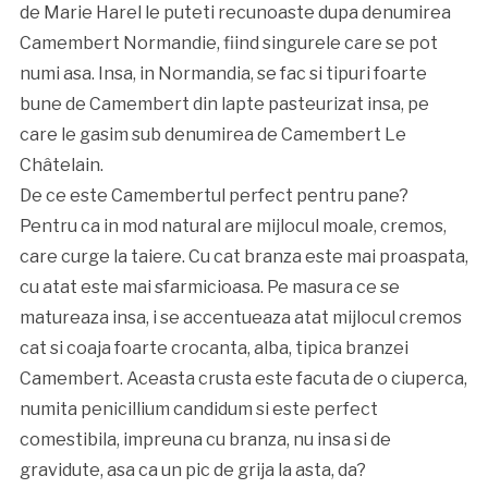
de Marie Harel le puteti recunoaste dupa denumirea
Camembert Normandie, fiind singurele care se pot
numi asa. Insa, in Normandia, se fac si tipuri foarte
bune de Camembert din lapte pasteurizat insa, pe
care le gasim sub denumirea de Camembert Le
Châtelain.
De ce este Camembertul perfect pentru pane?
Pentru ca in mod natural are mijlocul moale, cremos,
care curge la taiere. Cu cat branza este mai proaspata,
cu atat este mai sfarmicioasa. Pe masura ce se
matureaza insa, i se accentueaza atat mijlocul cremos
cat si coaja foarte crocanta, alba, tipica branzei
Camembert. Aceasta crusta este facuta de o ciuperca,
numita penicillium candidum si este perfect
comestibila, impreuna cu branza, nu insa si de
gravidute, asa ca un pic de grija la asta, da?