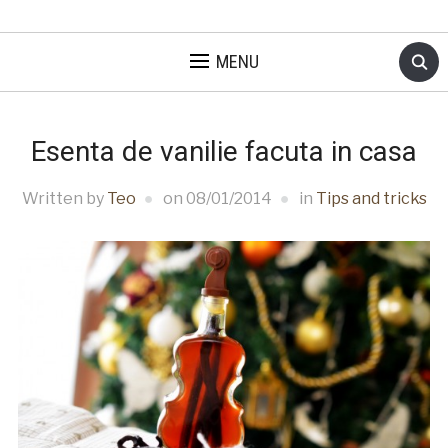
MENU
Esenta de vanilie facuta in casa
Written by
Teo
on
08/01/2014
in
Tips and tricks