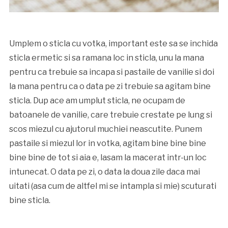
Umplem o sticla cu votka, important este sa se inchida
sticla ermetic si sa ramana loc in sticla, unu la mana
pentru ca trebuie sa incapa si pastaile de vanilie si doi
la mana pentru ca o data pe zi trebuie sa agitam bine
sticla. Dup ace am umplut sticla, ne ocupam de
batoanele de vanilie, care trebuie crestate pe lung si
scos miezul cu ajutorul muchiei neascutite. Punem
pastaile si miezul lor in votka, agitam bine bine bine
bine bine de tot si aia e, lasam la macerat intr-un loc
intunecat. O data pe zi, o data la doua zile daca mai
uitati (asa cum de altfel mi se intampla si mie) scuturati
bine sticla.