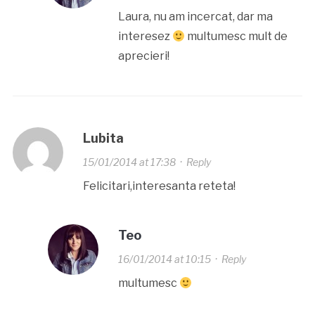
Laura, nu am incercat, dar ma
interesez
multumesc mult de
aprecieri!
Lubita
15/01/2014 at 17:38
·
Reply
Felicitari,interesanta reteta!
Teo
16/01/2014 at 10:15
·
Reply
multumesc