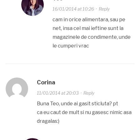
16/01/2014 at 10:26
·
Reply
cam in orice alimentara, sau pe
net, insa cel mai ieftine sunt la
magazinele de condimente, unde
le cumperi vrac
Corina
11/01/2014 at 20:03
·
Reply
Buna Teo, unde ai gasit sticluta? pt
ca eu caut de mult si nu gasesc nimic asa
dragalas:)