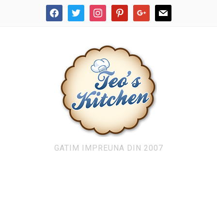
facebook
twitter
instagram
pinterest
google
mail
GATIM IMPREUNA DIN 2007