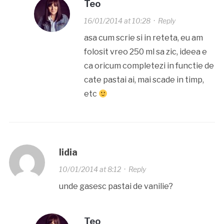
Teo
16/01/2014 at 10:28
·
Reply
asa cum scrie si in reteta, eu am
folosit vreo 250 ml sa zic, ideea e
ca oricum completezi in functie de
cate pastai ai, mai scade in timp,
etc
lidia
10/01/2014 at 8:12
·
Reply
unde gasesc pastai de vanilie?
Teo