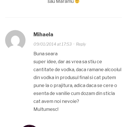
sau Maramu
Mihaela
09/01/2014 at 17:53
·
Reply
Buna seara
super idee, dar as vrea sa stiu ce
cantitate de vodka, daca ramane alcoolul
din vodka in produsul final si cat putem
pune la o prajitura, adica daca se cere o
esenta de vanilie cum dozam din sticla
cat avem noi nevoie?
Multumesc!