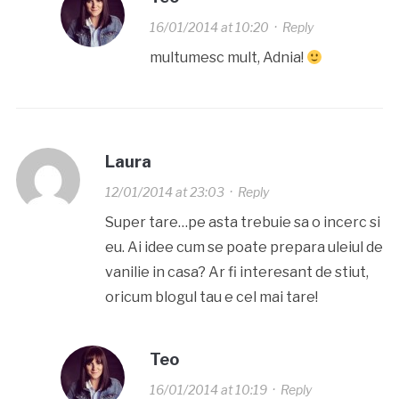
16/01/2014 at 10:20
·
Reply
multumesc mult, Adnia!
Laura
12/01/2014 at 23:03
·
Reply
Super tare…pe asta trebuie sa o incerc si
eu. Ai idee cum se poate prepara uleiul de
vanilie in casa? Ar fi interesant de stiut,
oricum blogul tau e cel mai tare!
Teo
16/01/2014 at 10:19
·
Reply