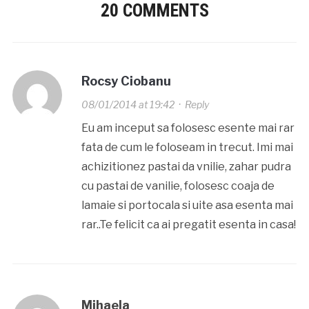
20 COMMENTS
Rocsy Ciobanu
08/01/2014 at 19:42
·
Reply
Eu am inceput sa folosesc esente mai rar
fata de cum le foloseam in trecut. Imi mai
achizitionez pastai da vnilie, zahar pudra
cu pastai de vanilie, folosesc coaja de
lamaie si portocala si uite asa esenta mai
rar..Te felicit ca ai pregatit esenta in casa!
Mihaela