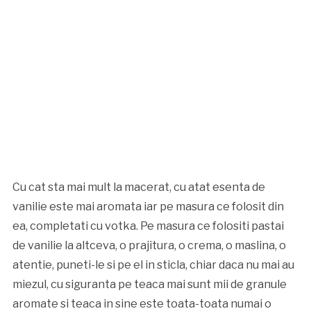
Cu cat sta mai mult la macerat, cu atat esenta de
vanilie este mai aromata iar pe masura ce folosit din
ea, completati cu votka. Pe masura ce folositi pastai
de vanilie la altceva, o prajitura, o crema, o maslina, o
atentie, puneti-le si pe el in sticla, chiar daca nu mai au
miezul, cu siguranta pe teaca mai sunt mii de granule
aromate si teaca in sine este toata-toata numai o