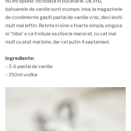
nu imi lipsesc niciodata in bucatarie. Da, stiu,
batoanele de vanilie sunt scumpe, insa, la magazinele
de condimente gasiti pastai de vanilie vrac, deci iesiti
mult mai ieftin. Reteta in sine e foarte simpla, singura
ei “hiba” e ca trebuie sa stea la macerat, cu cat mai
mult cu atat mai bine, dar cel putin 4 saptamani.
Ingrediente:
– 5-6 pastai de vanilie
– 250ml vodka