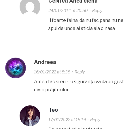
CeNtea Anca elena
24/01/2014 at 20:50
·
Reply
Ii foarte faina ,da nu fac pana nu ne
spui de unde ai sticla aia cinasa
Andreea
16/01/2022 at 8:38
·
Reply
Am să fac și eu. Cu siguranță va da un gust
divin prăjiturilor
Teo
17/01/2022 at 15:19
·
Reply