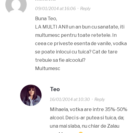
09/01/2014 at 16:06
·
Reply
Buna Teo,
LA MULTI ANI! un an bun cu sanatate, iti
multumesc pentru toate retetele. In
ceea ce priveste esenta de vanile, vodka
se poate inlocui cu tuica? Cat de tare
trebuie sa fie alcoolul?
Multumesc
Teo
16/01/2014 at 10:30
·
Reply
Mihaela, votka are intre 35%-50%
alcool. Deci s-ar putea si tuica, da;
una mai slaba, nu chiar de Zalau