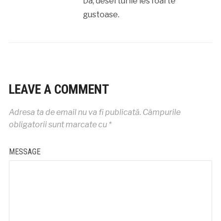
Da, deserturile ies foarte
gustoase.
LEAVE A COMMENT
Adresa ta de email nu va fi publicată.
Câmpurile
obligatorii sunt marcate cu
*
MESSAGE