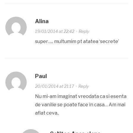
Alina
19/01/2014 at 22:42
·
Reply
super….. multumim pt atatea ‘secrete’
Paul
20/01/2014 at 21:17
·
Reply
Nu mi-am imaginat vreodata ca si esenta
de vanilie se poate face in casa… Am mai
aflat ceva..