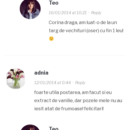
Teo
16/01/2014 at 10:21
·
Reply
Corina draga, am luat-o de la un
targ de vechituri (oser) cu fin 1 leu!
adnia
12/01/2014 at 0:44
·
Reply
foarte utila postarea, am facut si eu
extract de vanilie, dar pozele mele nu au
iesit atat de frumoase! felicitari!
Teo