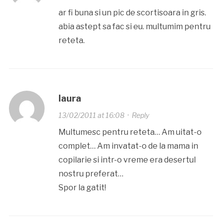
ar fi buna si un pic de scortisoara in gris.
abia astept sa fac si eu. multumim pentru
reteta.
laura
13/02/2011 at 16:08
·
Reply
Multumesc pentru reteta… Am uitat-o
complet… Am invatat-o de la mama in
copilarie si intr-o vreme era desertul
nostru preferat…
Spor la gatit!