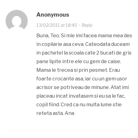
Anonymous
13/02/2011 at 18:45
·
Reply
Buna, Teo. Si mie imi facea mama mea des
in copilarie asa ceva. Cateodata duceam
in pachetel la scoala cate 2 bucati de gris
pane lipite intre ele cu gem de caise.
Mama le trecea si prin pesmet. Erau
foarte crocante asa, iar cu un gem usor
acrisor se potriveau de minune. Atat imi
placeau incat invatasem si eu sa le fac,
copil fiind. Cred ca nu multa lume stie
reteta asta. Ana