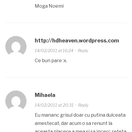
Moga Noemi
http://hdheaven.wordpress.com
14/02/2011 at 16:24
·
Reply
Ce bun pare :x.
Mihaela
14/02/2011 at 20:31
·
Reply
Eu mananc grisul doar cu putina dulceata
amestecat, dar acum o sa renunt la
aceasta placere a mea si sa incerc reteta