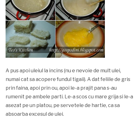
A pus apoi uleiul la incins (nu e nevoie de mult ulei,
numai cat sa acopere fundul tigaii). A dat feliile de gris
prin faina, apoi prin ou, apoi le-a prajit pana s-au
rumenit pe ambele parti. Le-a scos cu mare grija si le-a
asezat pe un platou, pe servetele de hartie, ca sa
absoarba excesul de ulei.