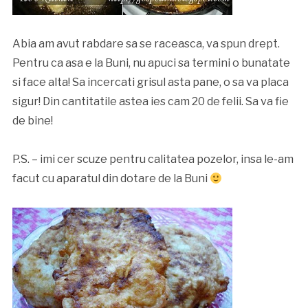
Abia am avut rabdare sa se raceasca, va spun drept.
Pentru ca asa e la Buni, nu apuci sa termini o bunatate
si face alta! Sa incercati grisul asta pane, o sa va placa
sigur! Din cantitatile astea ies cam 20 de felii. Sa va fie
de bine!
P.S. – imi cer scuze pentru calitatea pozelor, insa le-am
facut cu aparatul din dotare de la Buni