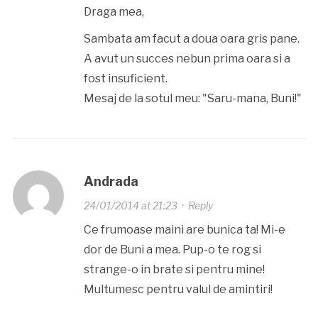
Draga mea,
Sambata am facut a doua oara gris pane.
A avut un succes nebun prima oara si a
fost insuficient.
Mesaj de la sotul meu: "Saru-mana, Buni!"
Andrada
24/01/2014 at 21:23
·
Reply
Ce frumoase maini are bunica ta! Mi-e
dor de Buni a mea. Pup-o te rog si
strange-o in brate si pentru mine!
Multumesc pentru valul de amintiri!