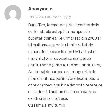
Anonymous
14/02/2011 at 11:27
·
Reply
Buna Teo, tocmai am primit cartea de la
curier si abia astept sa ma apuc de
bucatarit din ea. Te urmaresc din 2008 si
iti multumesc pentru toate retetele
minunate pe care le oferi. Mi-ai fost de
mare ajutor in special cu mancarea
pentru bebe ( am o fetita de 1 an si 3 luni,
Andreea) deoarece eram ingrozita de
momentul inceperii diversificarii, peste
care am trecut cu bine datorita retetelor
de la tine. Iti multumesc inca o data ca
existi si tine-o tot asa.
Cu stima si multumiri