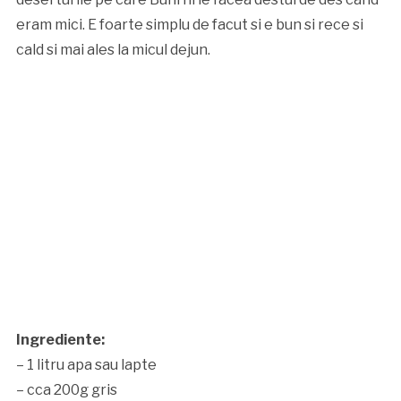
eram mici. E foarte simplu de facut si e bun si rece si
cald si mai ales la micul dejun.
Ingrediente:
– 1 litru apa sau lapte
– cca 200g gris