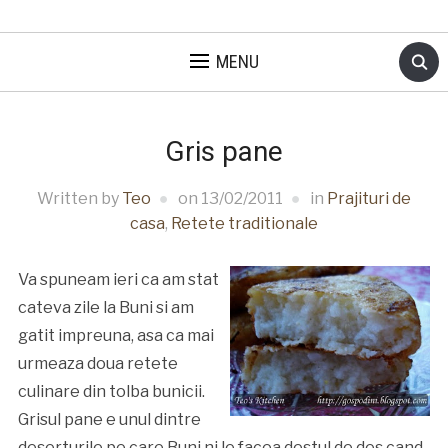
MENU
Gris pane
Written by
Teo
on
13/02/2011
in
Prajituri de
casa
,
Retete traditionale
Va spuneam ieri ca am stat
cateva zile la Buni si am
gatit impreuna, asa ca mai
urmeaza doua retete
culinare din tolba bunicii.
Grisul pane e unul dintre
deserturile pe care Buni ni le facea destul de des cand