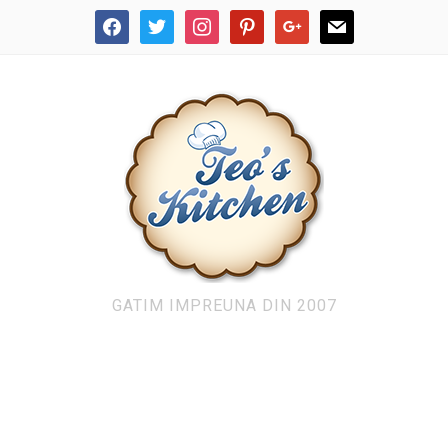
facebook
twitter
instagram
pinterest
google
mail
GATIM IMPREUNA DIN 2007