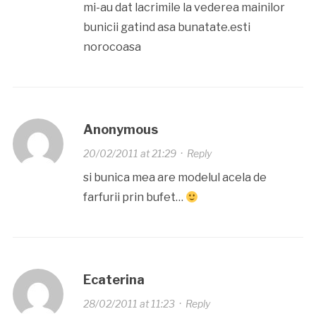
mi-au dat lacrimile la vederea mainilor
bunicii gatind asa bunatate.esti
norocoasa
Anonymous
20/02/2011 at 21:29
·
Reply
si bunica mea are modelul acela de
farfurii prin bufet…
Ecaterina
28/02/2011 at 11:23
·
Reply