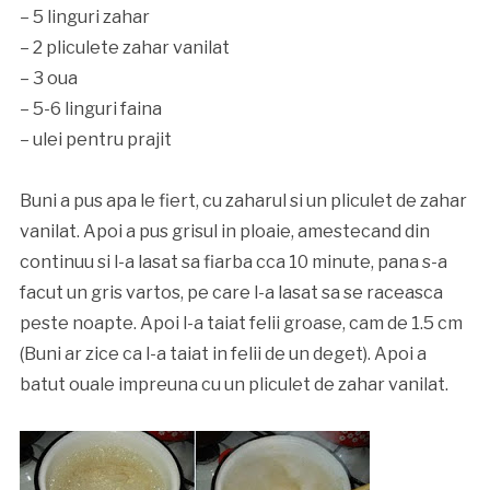
– 5 linguri zahar
– 2 pliculete zahar vanilat
– 3 oua
– 5-6 linguri faina
– ulei pentru prajit
Buni a pus apa le fiert, cu zaharul si un pliculet de zahar
vanilat. Apoi a pus grisul in ploaie, amestecand din
continuu si l-a lasat sa fiarba cca 10 minute, pana s-a
facut un gris vartos, pe care l-a lasat sa se raceasca
peste noapte. Apoi l-a taiat felii groase, cam de 1.5 cm
(Buni ar zice ca l-a taiat in felii de un deget). Apoi a
batut ouale impreuna cu un pliculet de zahar vanilat.