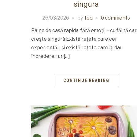
singura
26/03/2026
by
Teo
0 comments
Pâine de casă rapida, fără emoții – cu făină ca
crește singură Există rețete care cer
experiență… și există rețete care îți dau
încredere. Iar […]
CONTINUE READING