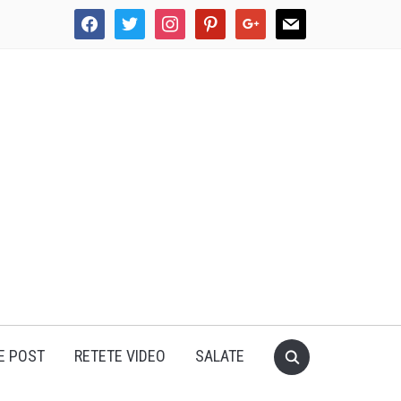
facebook
twitter
instagram
pinterest
google
mail
E POST
RETETE VIDEO
SALATE