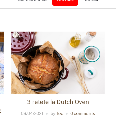
3 retete la Dutch Oven
e
08/04/2021
by
Teo
0 comments