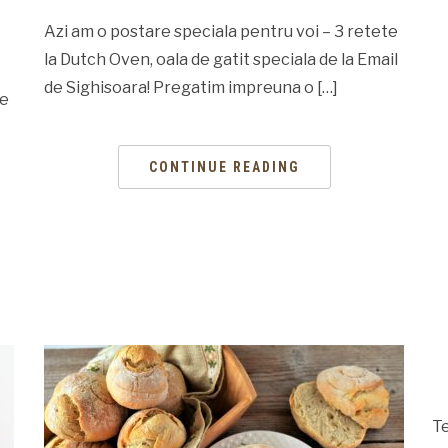
Azi am o postare speciala pentru voi – 3 retete
la Dutch Oven, oala de gatit speciala de la Email
de Sighisoara! Pregatim impreuna o […]
re
CONTINUE READING
Te