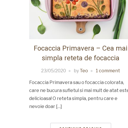
Focaccia Primavera – Cea mai
simpla reteta de focaccia
23/05/2020
by
Teo
1 comment
Focaccia Primavera sau o focaccia colorata,
care ne bucura sufletul si mai mult de atat est
delicioasa! O reteta simpla, pentru care e
nevoie doar […]