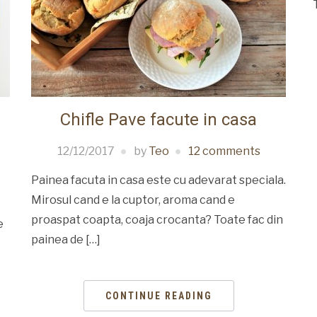
Chifle Pave facute in casa
12/12/2017
by
Teo
12 comments
Painea facuta in casa este cu adevarat speciala.
Mirosul cand e la cuptor, aroma cand e
proaspat coapta, coaja crocanta? Toate fac din
e
painea de […]
CONTINUE READING