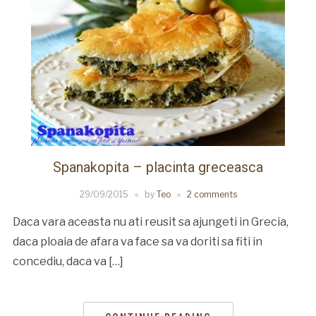
Spanakopita – placinta greceasca
29/09/2015
by
Teo
2 comments
Daca vara aceasta nu ati reusit sa ajungeti in Grecia,
daca ploaia de afara va face sa va doriti sa fiti in
concediu, daca va […]