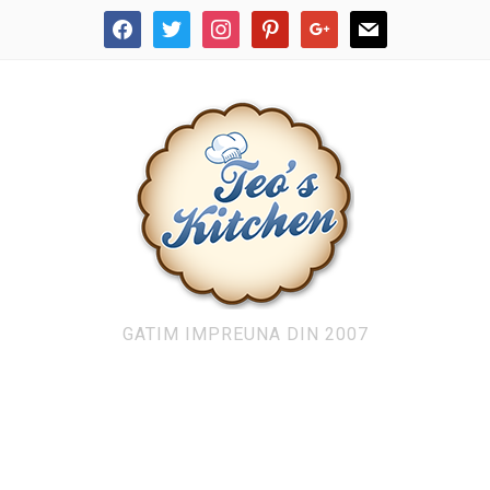
facebook
twitter
instagram
pinterest
google
mail
GATIM IMPREUNA DIN 2007