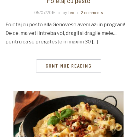
Foietaj cu pesto
05/07/2016
by
Teo
2 comments
Foietaj cu pesto alla Genovese avem azi in program!
De ce, ma veti intreba voi, dragii si dragile mele…
pentru ca se pregateste in maxim 30 […]
CONTINUE READING