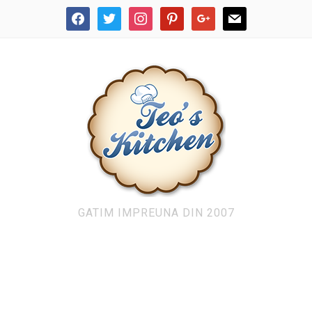
facebook
twitter
instagram
pinterest
google
mail
GATIM IMPREUNA DIN 2007