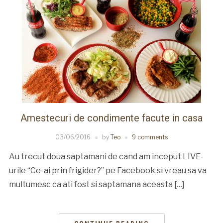
Amestecuri de condimente facute in casa
03/06/2016
by
Teo
9 comments
Au trecut doua saptamani de cand am inceput LIVE-
urile “Ce-ai prin frigider?” pe Facebook si vreau sa va
multumesc ca ati fost si saptamana aceasta […]