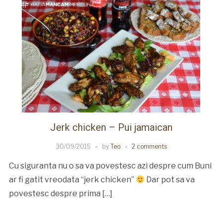
Jerk chicken – Pui jamaican
30/09/2015
by
Teo
2 comments
Cu siguranta nu o sa va povestesc azi despre cum Buni
ar fi gatit vreodata “jerk chicken”
Dar pot sa va
povestesc despre prima […]