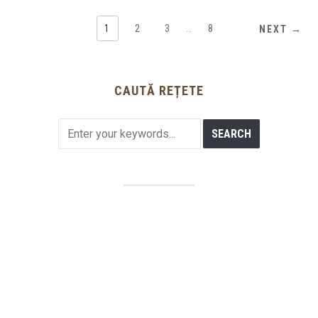
1
2
3
…
8
NEXT →
CAUTĂ REȚETE