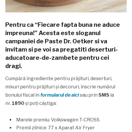
Pentru ca “Fiecare fapta buna ne aduce
impreuna!” Acesta este sloganul
campaniei de Paste Dr. Oetker si va
invitam si pe voi sa pregatiti deserturi-
aducatoare-de-zambete pentru cei
dragi.
Cumpără ingrediente pentru prăjituri, deserturi,
mixuri pentru prăjituri și decoruri, înscrie numărul
bonului fiscal în
formularul de aici
sau prin
SMS
la
nr.
1890
și poți câștiga:
Marele premiu: Volkswagen T-CROSS
Premii zilnice: 77 x Aparat Air Fryer