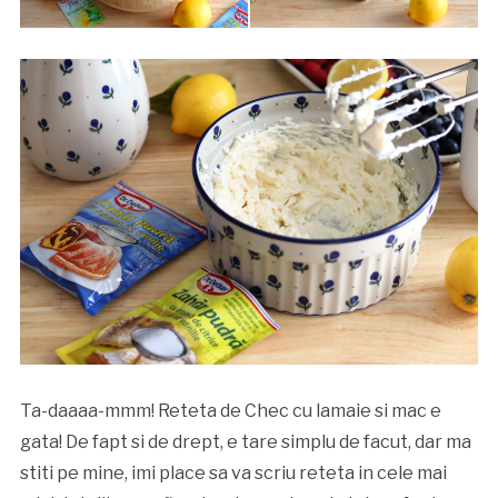
Ta-daaaa-mmm! Reteta de Chec cu lamaie si mac e
gata! De fapt si de drept, e tare simplu de facut, dar ma
stiti pe mine, imi place sa va scriu reteta in cele mai