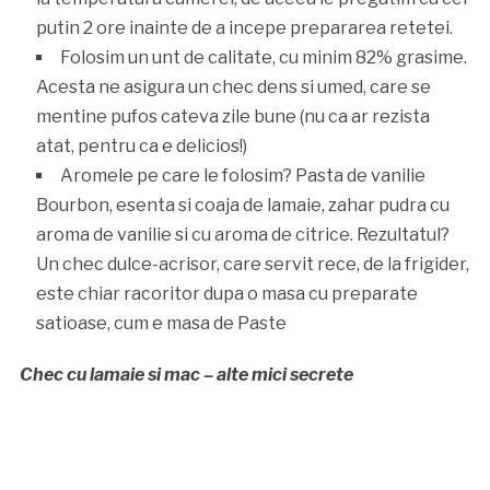
putin 2 ore inainte de a incepe prepararea retetei.
Folosim un unt de calitate, cu minim 82% grasime.
Acesta ne asigura un chec dens si umed, care se
mentine pufos cateva zile bune (nu ca ar rezista
atat, pentru ca e delicios!)
Aromele pe care le folosim? Pasta de vanilie
Bourbon, esenta si coaja de lamaie, zahar pudra cu
aroma de vanilie si cu aroma de citrice. Rezultatul?
Un chec dulce-acrisor, care servit rece, de la frigider,
este chiar racoritor dupa o masa cu preparate
satioase, cum e masa de Paste
Chec cu lamaie si mac – alte mici secrete