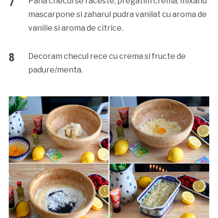
Pana checul se raceste, pregatim crema, mixand
mascarpone si zaharul pudra vanilat cu aroma de
vanilie si aroma de citrice.
Decoram checul rece cu crema si fructe de
padure/menta.