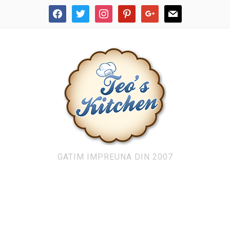
facebook
twitter
instagram
pinterest
google
mail
GATIM IMPREUNA DIN 2007