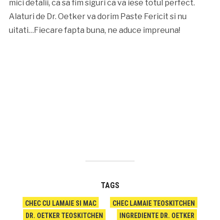
mici detalii, ca sa fim siguri ca va iese totul perfect.
Alaturi de Dr. Oetker va dorim Paste Fericit si nu
uitati…Fiecare fapta buna, ne aduce impreuna!
TAGS
CHEC CU LAMAIE SI MAC
CHEC LAMAIE TEOSKITCHEN
DR. OETKER TEOSKITCHEN
INGREDIENTE DR. OETKER