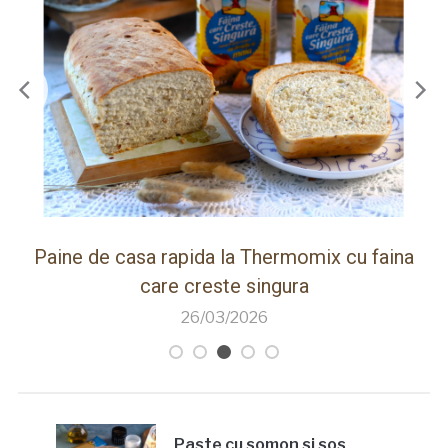
na
Frigarui de berbecut la airfryer Breville cu
rotisor
26/03/2026
Paste cu somon si sos