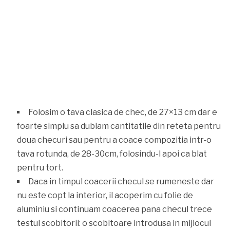
Folosim o tava clasica de chec, de 27×13 cm dar e
foarte simplu sa dublam cantitatile din reteta pentru
doua checuri sau pentru a coace compozitia intr-o
tava rotunda, de 28-30cm, folosindu-l apoi ca blat
pentru tort.
Daca in timpul coacerii checul se rumeneste dar
nu este copt la interior, il acoperim cu folie de
aluminiu si continuam coacerea pana checul trece
testul scobitorii: o scobitoare introdusa in mijlocul