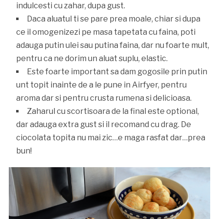
indulcesti cu zahar, dupa gust.
Daca aluatul ti se pare prea moale, chiar si dupa
ce il omogenizezi pe masa tapetata cu faina, poti
adauga putin ulei sau putina faina, dar nu foarte mult,
pentru ca ne dorim un aluat suplu, elastic.
Este foarte important sa dam gogosile prin putin
unt topit inainte de a le pune in Airfyer, pentru
aroma dar si pentru crusta rumena si delicioasa.
Zaharul cu scortisoara de la final este optional,
dar adauga extra gust si il recomand cu drag. De
ciocolata topita nu mai zic…e maga rasfat dar…prea
bun!