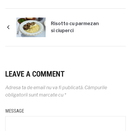
Risotto cu parmezan
si ciuperci
LEAVE A COMMENT
Adresa ta de email nu va fi publicată.
Câmpurile
obligatorii sunt marcate cu
*
MESSAGE