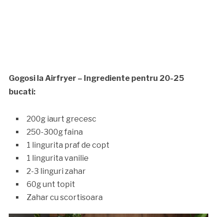
Gogosi la Airfryer – Ingrediente pentru 20-25
bucati:
200g iaurt grecesc
250-300g faina
1 lingurita praf de copt
1 lingurita vanilie
2-3 linguri zahar
60g unt topit
Zahar cu scortisoara