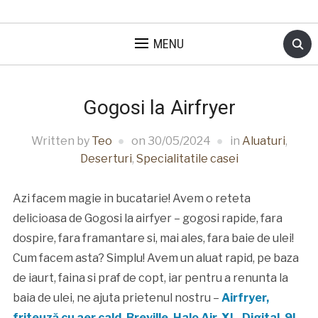
MENU
Gogosi la Airfryer
Written by
Teo
on
30/05/2024
in
Aluaturi
,
Deserturi
,
Specialitatile casei
Azi facem magie in bucatarie! Avem o reteta
delicioasa de Gogosi la airfyer – gogosi rapide, fara
dospire, fara framantare si, mai ales, fara baie de ulei!
Cum facem asta? Simplu! Avem un aluat rapid, pe baza
de iaurt, faina si praf de copt, iar pentru a renunta la
baia de ulei, ne ajuta prietenul nostru –
Airfryer,
friteuză cu aer cald, Breville, Halo Air, XL, Digital, 9L.