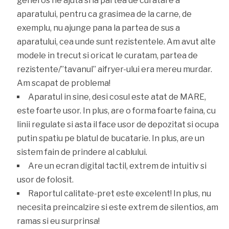
generos ne ajuta si la partea de curatare a
aparatului, pentru ca grasimea de la carne, de
exemplu, nu ajunge pana la partea de sus a
aparatului, cea unde sunt rezistentele. Am avut alte
modele in trecut si oricat le curatam, partea de
rezistente/”tavanul” aifryer-ului era mereu murdar.
Am scapat de problema!
Aparatul in sine, desi cosul este atat de MARE,
este foarte usor. In plus, are o forma foarte faina, cu
linii regulate si asta il face usor de depozitat si ocupa
putin spatiu pe blatul de bucatarie. In plus, are un
sistem fain de prindere al cablului.
Are un ecran digital tactil, extrem de intuitiv si
usor de folosit.
Raportul calitate-pret este excelent! In plus, nu
necesita preincalzire si este extrem de silentios, am
ramas si eu surprinsa!