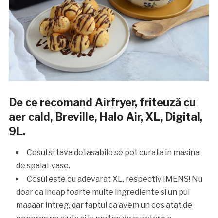
De ce recomand Airfryer, friteuză cu
aer cald, Breville, Halo Air, XL, Digital,
9L.
Cosul si tava detasabile se pot curata in masina
de spalat vase.
Cosul este cu adevarat XL, respectiv IMENS! Nu
doar ca incap foarte multe ingrediente si un pui
maaaar intreg, dar faptul ca avem un cos atat de