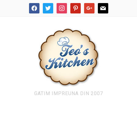
facebook
twitter
instagram
pinterest
google
mail
GATIM IMPREUNA DIN 2007