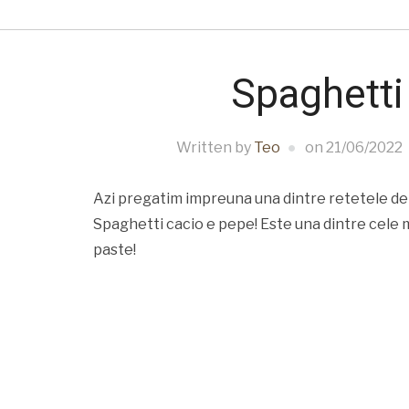
Spaghetti
Written by
Teo
on
21/06/2022
Azi pregatim impreuna una dintre retetele de
Spaghetti cacio e pepe! Este una dintre cele m
paste!