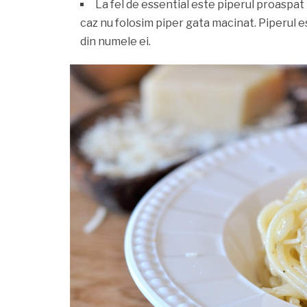
La fel de essential este piperul proaspat 
caz nu folosim piper gata macinat. Piperul es
din numele ei.