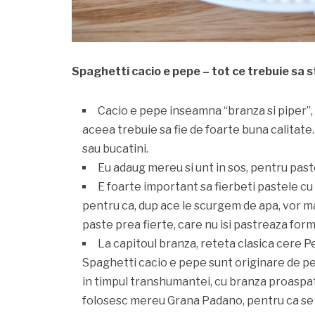
Spaghetti cacio e pepe – tot ce trebuie sa s
Cacio e pepe inseamna “branza si piper”, 
aceea trebuie sa fie de foarte buna calitate
sau bucatini.
Eu adaug mereu si unt in sos, pentru pas
E foarte important sa fierbeti pastele cu
pentru ca, dup ace le scurgem de apa, vor ma
paste prea fierte, care nu isi pastreaza form
La capitoul branza, reteta clasica cere
Spaghetti cacio e pepe sunt originare de p
in timpul transhumantei, cu branza proaspata
folosesc mereu Grana Padano, pentru ca se 