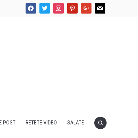
facebook
twitter
instagram
pinterest
google
mail
E POST
RETETE VIDEO
SALATE