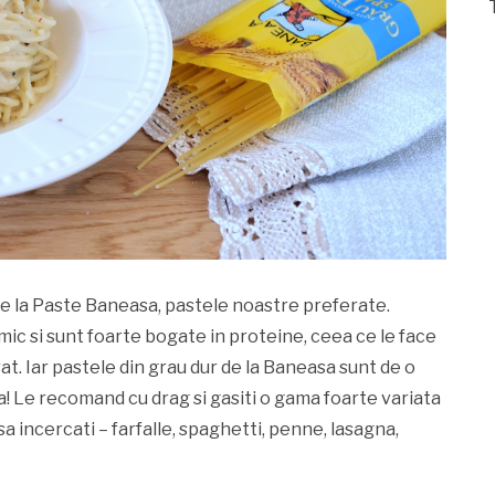
de la Paste Baneasa, pastele noastre preferate.
mic si sunt foarte bogate in proteine, ceea ce le face
at. Iar pastele din grau dur de la Baneasa sunt de o
lia! Le recomand cu drag si gasiti o gama foarte variata
a incercati – farfalle, spaghetti, penne, lasagna,