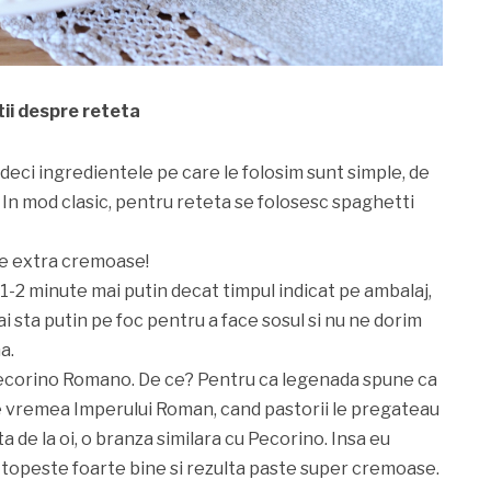
tii despre reteta
deci ingredientele pe care le folosim sunt simple, de
. In mod clasic, pentru reteta se folosesc spaghetti
te extra cremoase!
 1-2 minute mai putin decat timpul indicat pe ambalaj,
i sta putin pe foc pentru a face sosul si nu ne dorim
a.
 Pecorino Romano. De ce? Pentru ca legenada spune ca
e vremea Imperului Roman, cand pastorii le pregateau
 de la oi, o branza similara cu Pecorino. Insa eu
topeste foarte bine si rezulta paste super cremoase.