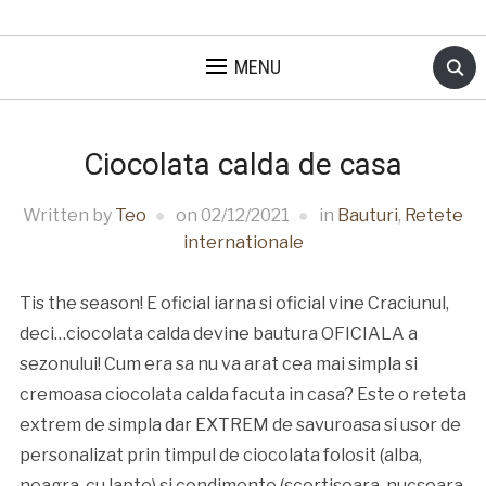
MENU
Ciocolata calda de casa
Written by
Teo
on
02/12/2021
in
Bauturi
,
Retete
internationale
Tis the season! E oficial iarna si oficial vine Craciunul,
deci…ciocolata calda devine bautura OFICIALA a
sezonului! Cum era sa nu va arat cea mai simpla si
cremoasa ciocolata calda facuta in casa? Este o reteta
extrem de simpla dar EXTREM de savuroasa si usor de
personalizat prin timpul de ciocolata folosit (alba,
neagra, cu lapte) si condimente (scortisoara, nucsoara,