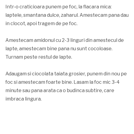
Intr-o craticioara punem pe foc, la flacara mica:
laptele, smantana dulce, zaharul. Amestecam pana dau
in clocot, apoi tragem de pe foc.
Amestecam amidonul cu 2-3 linguri din amestecul de
lapte, amestecam bine pana nu sunt cocoloase.
Turnam peste restul de lapte.
Adaugam si ciocolata taiata grosier, punem din nou pe
foc si amestecam foarte bine. Lasam la foc mic 3-4
minute sau pana arata ca o budinca subtire, care
imbraca lingura.