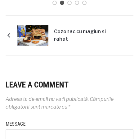
Cozonac cu magiun si
rahat
LEAVE A COMMENT
Adresa ta de email nu va fi publicată.
Câmpurile
obligatorii sunt marcate cu
*
MESSAGE