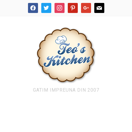
facebook
twitter
instagram
pinterest
google
mail
GATIM IMPREUNA DIN 2007