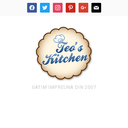
facebook
twitter
instagram
pinterest
google
mail
GATIM IMPREUNA DIN 2007