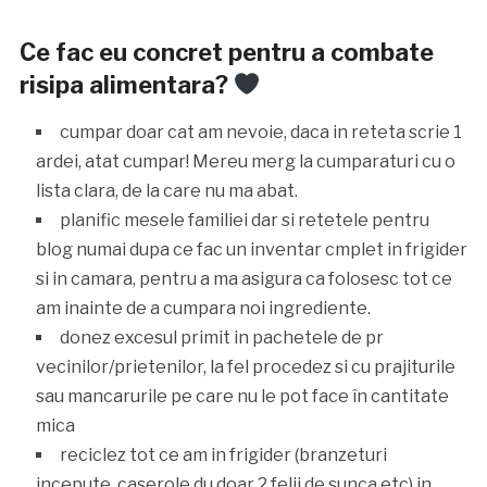
Ce fac eu concret pentru a combate
risipa alimentara?
cumpar doar cat am nevoie, daca in reteta scrie 1
ardei, atat cumpar! Mereu merg la cumparaturi cu o
lista clara, de la care nu ma abat.
planific mesele familiei dar si retetele pentru
blog numai dupa ce fac un inventar cmplet in frigider
si in camara, pentru a ma asigura ca folosesc tot ce
am inainte de a cumpara noi ingrediente.
donez excesul primit in pachetele de pr
vecinilor/prietenilor, la fel procedez si cu prajiturile
sau mancarurile pe care nu le pot face în cantitate
mica⠀
reciclez tot ce am in frigider (branzeturi
incepute, caserole du doar 2 felii de sunca etc) in