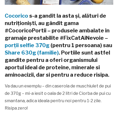
Cocorico
s-a gandit la asta și, alături de
nutriționiști, au gândit gama
#CocoricoPortii – produsele ambalate in
gramaje prestabilite #FixCatAiNevoie –
porții selfie 370g
(pentru 1 persoana) sau
Share 630g (familie)
. Portiile sunt astfel
gandite pentru a oferi organismului
aportul ideal de proteine, minerale si
aminoacizii, dar si pentru a reduce risipa.
Va dau un exemplu – din caserola de muschiulet de pui
de 370g – mi-a iesit o oala de 2 litri de Ciorba de pui cu
smantana, adica ideala pentru noi pentru 1-2 zile.
Risipa zero!