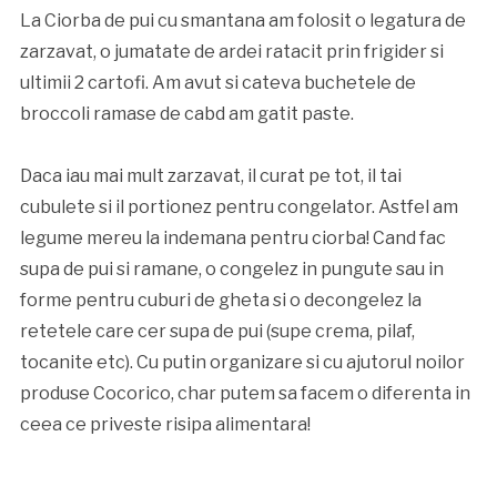
La Ciorba de pui cu smantana am folosit o legatura de
zarzavat, o jumatate de ardei ratacit prin frigider si
ultimii 2 cartofi. Am avut si cateva buchetele de
broccoli ramase de cabd am gatit paste.
Daca iau mai mult zarzavat, il curat pe tot, il tai
cubulete si il portionez pentru congelator. Astfel am
legume mereu la indemana pentru ciorba! Cand fac
supa de pui si ramane, o congelez in pungute sau in
forme pentru cuburi de gheta si o decongelez la
retetele care cer supa de pui (supe crema, pilaf,
tocanite etc). Cu putin organizare si cu ajutorul noilor
produse Cocorico, char putem sa facem o diferenta in
ceea ce priveste risipa alimentara!