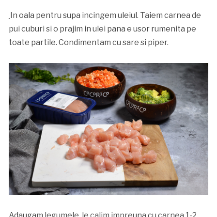
In oala pentru supa incingem uleiul. Taiem carnea de
pui cuburi si o prajim in ulei pana e usor rumenita pe
toate partile. Condimentam cu sare si piper.
Adaugam legumele, le calim impreuna cu carnea 1-2