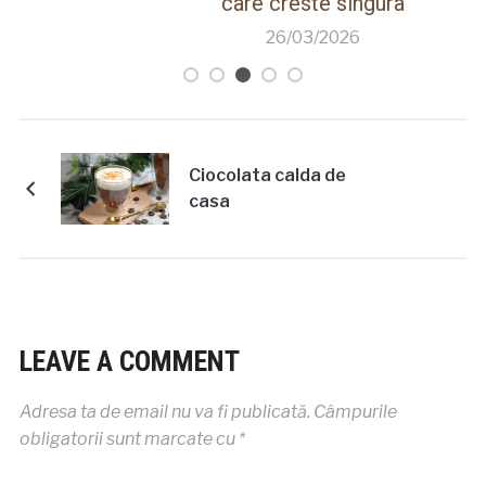
care creste singura
26/03/2026
Ciocolata calda de
casa
LEAVE A COMMENT
Adresa ta de email nu va fi publicată.
Câmpurile
obligatorii sunt marcate cu
*