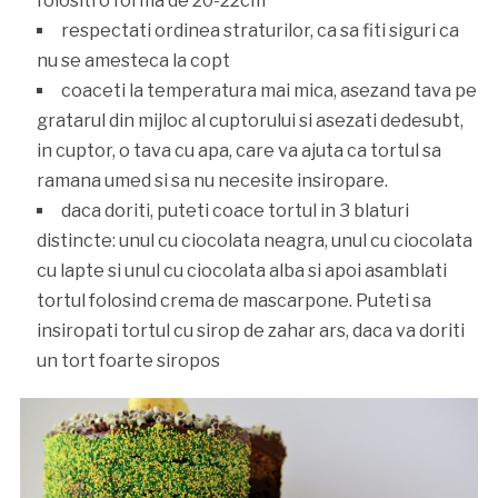
folositi o forma de 20-22cm
respectati ordinea straturilor, ca sa fiti siguri ca
nu se amesteca la copt
coaceti la temperatura mai mica, asezand tava pe
gratarul din mijloc al cuptorului si asezati dedesubt,
in cuptor, o tava cu apa, care va ajuta ca tortul sa
ramana umed si sa nu necesite insiropare.
daca doriti, puteti coace tortul in 3 blaturi
distincte: unul cu ciocolata neagra, unul cu ciocolata
cu lapte si unul cu ciocolata alba si apoi asamblati
tortul folosind crema de mascarpone. Puteti sa
insiropati tortul cu sirop de zahar ars, daca va doriti
un tort foarte siropos