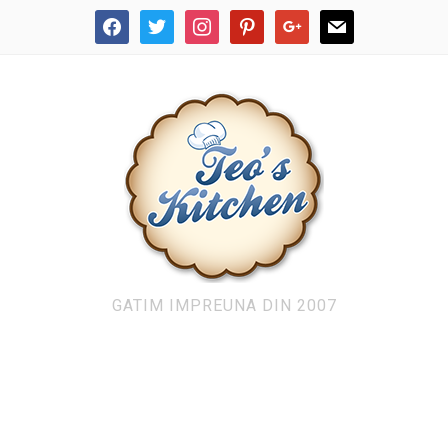
facebook
twitter
instagram
pinterest
google
mail
GATIM IMPREUNA DIN 2007