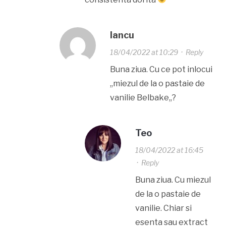
Iancu
18/04/2022 at 10:29
·
Reply
Buna ziua. Cu ce pot inlocui
,,miezul de la o pastaie de
vanilie Belbake,,?
Teo
18/04/2022 at 16:45
·
Reply
Buna ziua. Cu miezul
de la o pastaie de
vanilie. Chiar si
esenta sau extract