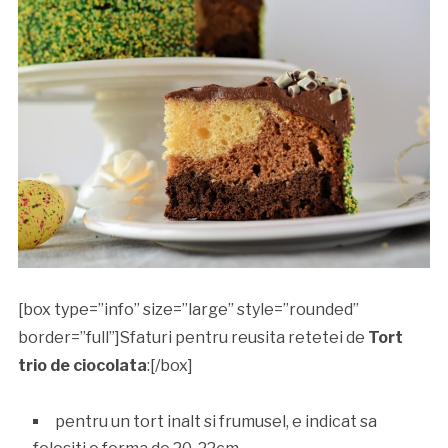
[box type=”info” size=”large” style=”rounded”
border=”full”]Sfaturi pentru reusita retetei de
Tort
trio de ciocolata
:[/box]
pentru un tort inalt si frumusel, e indicat sa