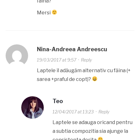
faina?
Mersi
Nina-Andreea Andreescu
19/03/2017 at 9:57
·
Reply
Laptele îl adăugăm alternativ cu făina (+
sarea +praful de copt)?
Teo
12/04/2017 at 13:23
·
Reply
Laptele se adauga oricand pentru
a subtia compozitia sia ajunge la
consistenta dorita