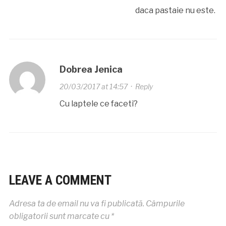
daca pastaie nu este.
Dobrea Jenica
20/03/2017 at 14:57
·
Reply
Cu laptele ce faceti?
LEAVE A COMMENT
Adresa ta de email nu va fi publicată.
Câmpurile
obligatorii sunt marcate cu
*