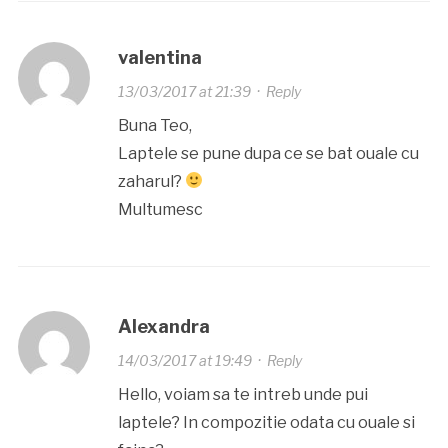
valentina
13/03/2017 at 21:39
·
Reply
Buna Teo,
Laptele se pune dupa ce se bat ouale cu
zaharul?
Multumesc
Alexandra
14/03/2017 at 19:49
·
Reply
Hello, voiam sa te intreb unde pui
laptele? In compozitie odata cu ouale si