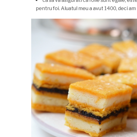
ca sa va asigurati ca foile sunt egale, este 
pentru foi. Aluatul meu a avut 1400, deci am