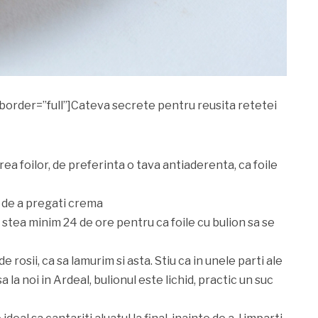
 border=”full”]Cateva secrete pentru reusita retetei
ea foilor, de preferinta o tava antiaderenta, ca foile
te de a pregati crema
a stea minim 24 de ore pentru ca foile cu bulion sa se
de rosii, ca sa lamurim si asta. Stiu ca in unele parti ale
a la noi in Ardeal, bulionul este lichid, practic un suc