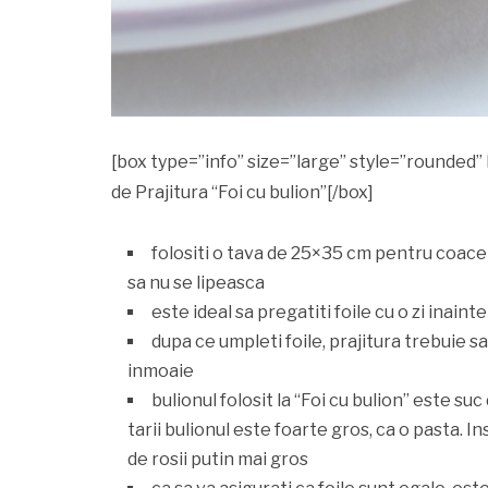
[box type=”info” size=”large” style=”rounded”
de Prajitura “Foi cu bulion”[/box]
folositi o tava de 25×35 cm pentru coacer
sa nu se lipeasca
este ideal sa pregatiti foile cu o zi inain
dupa ce umpleti foile, prajitura trebuie s
inmoaie
bulionul folosit la “Foi cu bulion” este suc 
tarii bulionul este foarte gros, ca o pasta. Ins
de rosii putin mai gros