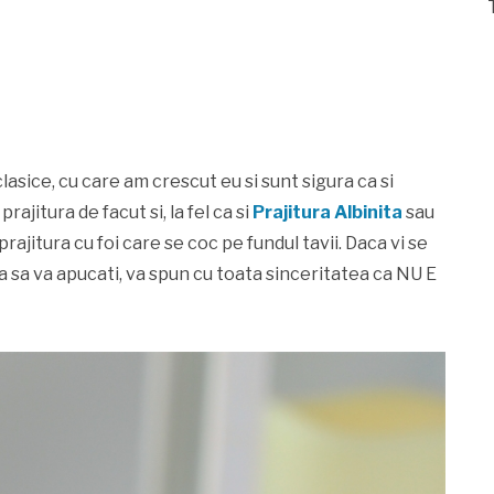
clasice, cu care am crescut eu si sunt sigura ca si
rajitura de facut si, la fel ca si
Prajitura Albinita
sau
 prajitura cu foi care se coc pe fundul tavii. Daca vi se
 sa va apucati, va spun cu toata sinceritatea ca NU E