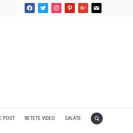
facebook
twitter
instagram
pinterest
google
mail
E POST
RETETE VIDEO
SALATE