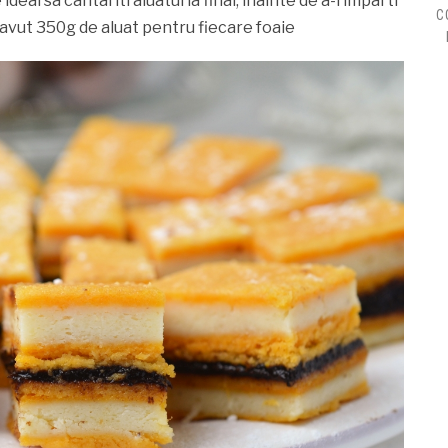
ideal sa cantariti aluatul la final, inainte de a-l imparti
C
 avut 350g de aluat pentru fiecare foaie