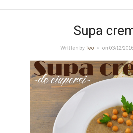
Supa crem
Written by
Teo
on
03/12/201