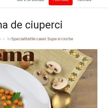
a de ciuperci
6
in
Specialitatile casei
,
Supe si ciorbe