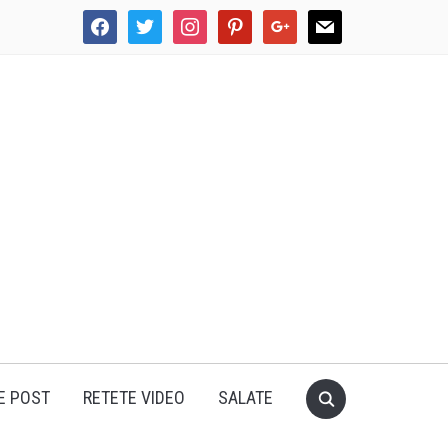
facebook
twitter
instagram
pinterest
google
mail
E POST
RETETE VIDEO
SALATE