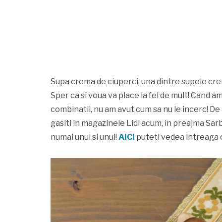
Supa crema de ciuperci, una dintre supele cre
Sper ca si voua va place la fel de mult! Cand a
combinatii, nu am avut cum sa nu le incerc! De 
gasiti in magazinele Lidl acum, in preajma Sar
numai unul si unul!
AICI
puteti vedea intreaga 