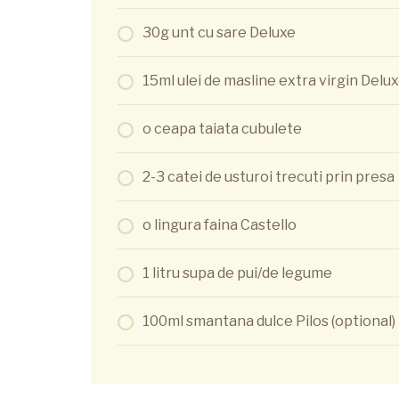
30g unt cu sare Deluxe
15ml ulei de masline extra virgin Delu
o ceapa taiata cubulete
2-3 catei de usturoi trecuti prin presa
o lingura faina Castello
1 litru supa de pui/de legume
100ml smantana dulce Pilos (optional)