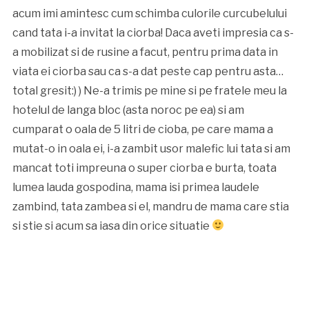
acum imi amintesc cum schimba culorile curcubelului
cand tata i-a invitat la ciorba! Daca aveti impresia ca s-
a mobilizat si de rusine a facut, pentru prima data in
viata ei ciorba sau ca s-a dat peste cap pentru asta…
total gresit:) ) Ne-a trimis pe mine si pe fratele meu la
hotelul de langa bloc (asta noroc pe ea) si am
cumparat o oala de 5 litri de cioba, pe care mama a
mutat-o in oala ei, i-a zambit usor malefic lui tata si am
mancat toti impreuna o super ciorba e burta, toata
lumea lauda gospodina, mama isi primea laudele
zambind, tata zambea si el, mandru de mama care stia
si stie si acum sa iasa din orice situatie