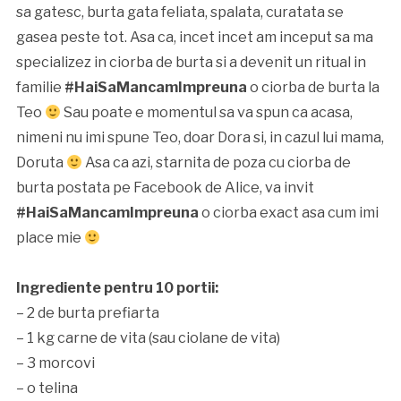
sa gatesc, burta gata feliata, spalata, curatata se
gasea peste tot. Asa ca, incet incet am inceput sa ma
specializez in ciorba de burta si a devenit un ritual in
familie
#HaiSaMancamImpreuna
o ciorba de burta la
Teo
Sau poate e momentul sa va spun ca acasa,
nimeni nu imi spune Teo, doar Dora si, in cazul lui mama,
Doruta
Asa ca azi, starnita de poza cu ciorba de
burta postata pe Facebook de Alice, va invit
#HaiSaMancamImpreuna
o ciorba exact asa cum imi
place mie
Ingrediente pentru 10 portii:
– 2 de burta prefiarta
– 1 kg carne de vita (sau ciolane de vita)
– 3 morcovi
– o telina