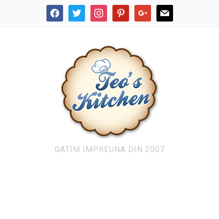
facebook
twitter
instagram
pinterest
google
mail
GATIM IMPREUNA DIN 2007