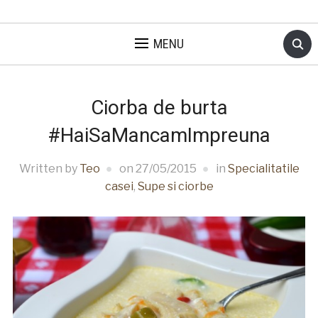
MENU
Ciorba de burta
#HaiSaMancamImpreuna
Written by
Teo
on
27/05/2015
in
Specialitatile
casei
,
Supe si ciorbe