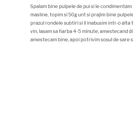
Spalam bine pulpele de pui si le condimentam cu
masline, topim si 50g unt si prajim bine pulpe
prazul rondele subtiri si il inabusim intr-o alta
vin, lasam sa fiarba 4-5 minute, amestecand d
amestecam bine, apoi potrivim sosul de sare si