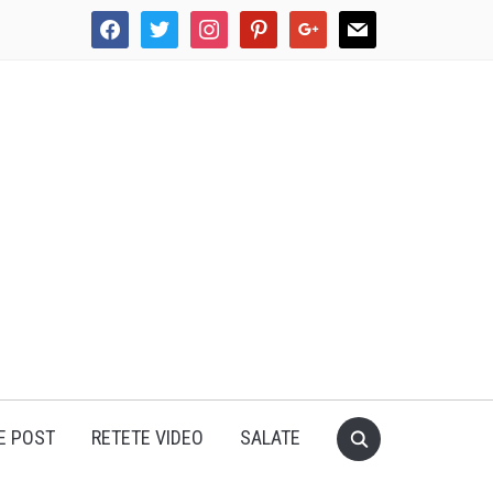
facebook
twitter
instagram
pinterest
google
mail
E POST
RETETE VIDEO
SALATE