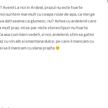
 Avem! La noi in Ardeal, prazul nu este foarte
ca noi suntem mai mult cu ceapa rosie de apa, ca merge
a va dati seama ca glumesc, nu? Astea cu ardelenii care
mult praz, mi se par niste stereotipuri nu foarte
a asa cum bien vedeti, si noi, ardelenii, stim sa gatim
az cu vin alb si smantana dulce, pe care il mancam cu
si sa il mancam cu slana prajita