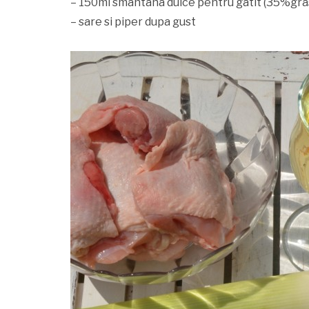
– 150ml smantana dulce pentru gatit (35%gra
– sare si piper dupa gust