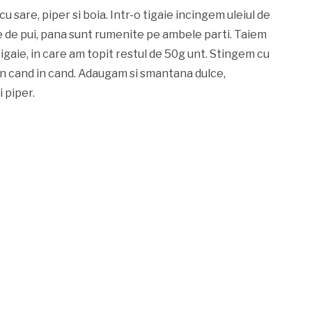
 sare, piper si boia. Intr-o tigaie incingem uleiul de
le de pui, pana sunt rumenite pe ambele parti. Taiem
 tigaie, in care am topit restul de 50g unt. Stingem cu
in cand in cand. Adaugam si smantana dulce,
 piper.