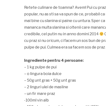
Retete culinare de toamna? Avem! Pui cu praz?
popular, nu as sti sa va spun de ce, probabil 
mai bine cu slanina si paine cu untura. Sper c
mananca multa slanina si oltenii care mananca 
credibile, cel putin nu in anno domini 2014
C
cu praz si nu oricum, ci facem un sos bun de pr
pulpe de pui. Culmea era sa facem sos de praz 
Ingrediente pentru 4 persoane:
– 1 kg pulpe de pui
– o lingura boia dulce
– 50g unt gras + 50g unt gras
– 2 linguri ulei de masline
– un fir mare praz
-100ml vin alb